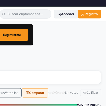
Acceder
Registro
Watchlist
Comparar
Sin votos
Calificar
$0.006198
Max