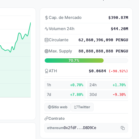
Cap. de Mercado
$390.87M
Volumen 24h
$44.20M
Circulante
62,860,396,090 PENGU
Max. Supply
88,888,888,888 PENGU
70.7%
ATH
$0.0684
(-90.92%)
1h
+0.70%
24h
+1.70%
7d
+7.80%
30d
-9.30%
Sitio web
Twitter
Contrato
ethereum
0x2fdF...D8D9Ce