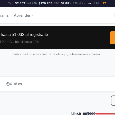
Cap:
$2.45T
|
Vol 24h:
$126.76B
|
BTC:
52.88
%
|
ETH Gas:
--
|
F&G:
27
hains
Aprender
Publicidad · si abres cuenta desde aquí, cobramos una comisión
Qué es
Min
$0.005999