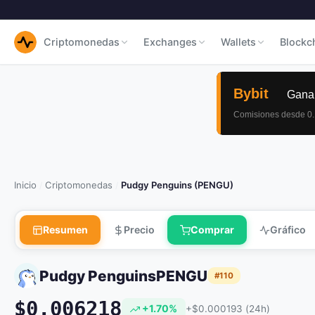
Criptomonedas
Exchanges
Wallets
Blockc
Inicio
Criptomonedas
Pudgy Penguins (PENGU)
/
/
Resumen
Precio
Comprar
Gráfico
Pudgy Penguins
PENGU
#110
$0.006218
+1.70%
+$0.000193 (24h)