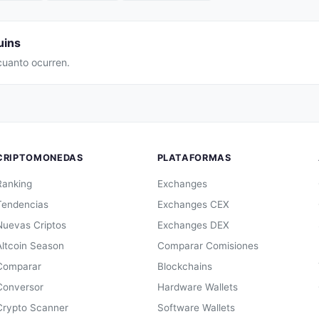
uins
cuanto ocurren.
CRIPTOMONEDAS
PLATAFORMAS
Ranking
Exchanges
Tendencias
Exchanges CEX
Nuevas Criptos
Exchanges DEX
Altcoin Season
Comparar Comisiones
Comparar
Blockchains
Conversor
Hardware Wallets
Crypto Scanner
Software Wallets