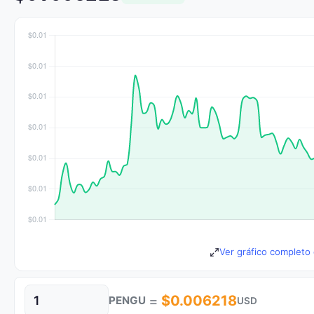
Ver gráfico completo
=
$0.006218
PENGU
USD
Cantidad