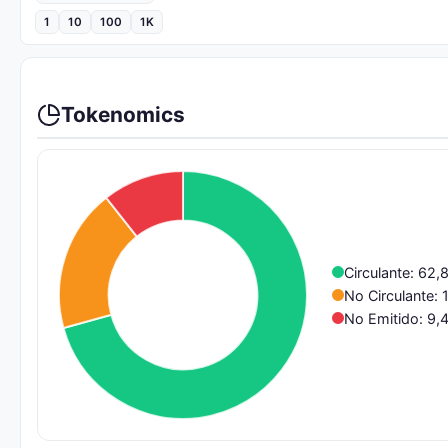
1
10
100
1K
Tokenomics
Circulante: 62
No Circulante:
No Emitido: 9