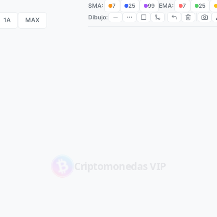
SMA:
EMA:
7
25
99
7
25
Dibujo:
1A
MAX
Criptomonedas
VIP