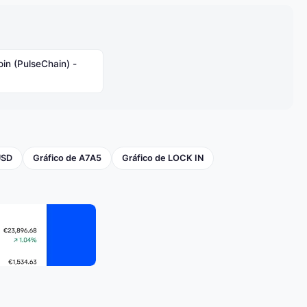
oin (PulseChain) -
USD
Gráfico de A7A5
Gráfico de LOCK IN