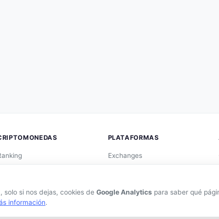
CRIPTOMONEDAS
PLATAFORMAS
Ranking
Exchanges
Tendencias
Exchanges CEX
Nuevas Criptos
Exchanges DEX
 solo si nos dejas, cookies de
Google Analytics
para saber qué página
Altcoin Season
Comparar Comisiones
ás información
.
Comparar
Blockchains