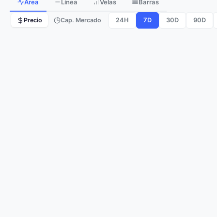
Area
Línea
Velas
Barras
24H
7D
30D
90D
Precio
Cap. Mercado