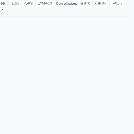
BB
RSI
MACD
Correlación:
BTC
ETH
Log
99