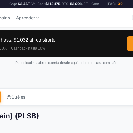
Cap:
$2.46T
|
Vol 24h:
$118.17B
|
BTC:
52.99
%
|
ETH Gas:
--
|
F&G:
30
hains
Aprender
Publicidad · si abres cuenta desde aquí, cobramos una comisión
Qué es
ain) (PLSB)