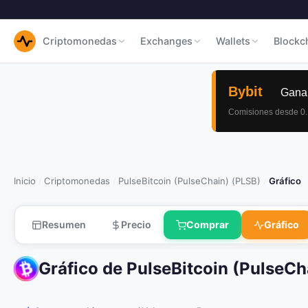
Criptomonedas
Exchanges
Wallets
Blockc
Inicio
Criptomonedas
PulseBitcoin (PulseChain) (PLSB)
Gráfico
/
/
/
Resumen
Precio
Comprar
Gráfico
Gráfico de PulseBitcoin (PulseCh