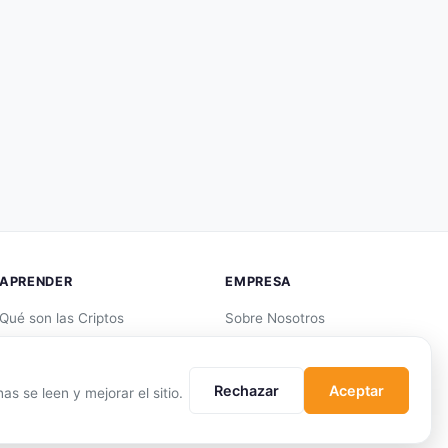
APRENDER
EMPRESA
Qué son las Criptos
Sobre Nosotros
Cómo Comprar
Cómo nos financiamos
Staking
Aviso Legal
Rechazar
Aceptar
s se leen y mejorar el sitio.
DeFi
Privacidad
Trading
Cookies