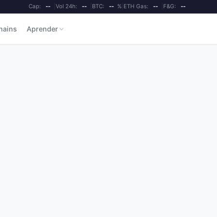
Cap:
--
|
Vol 24h:
--
|
BTC:
--
%
|
ETH Gas:
--
|
F&G:
--
hains
Aprender