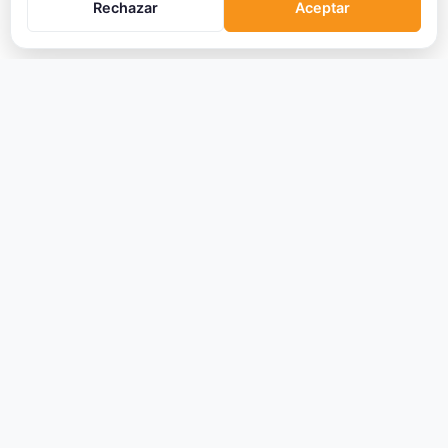
Rechazar
Aceptar
CRIPTOMONEDAS
Ranking
Tendencias
Nuevas Criptos
Altcoin Season
Comparar
Conversor
Crypto Scanner
PLATAFORMAS
Exchanges
Exchanges CEX
Exchanges DEX
Comparar Comisiones
Blockchains