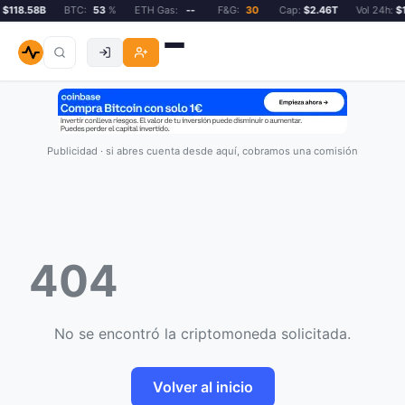
$118.58B
BTC:
53
%
ETH Gas:
--
F&G:
30
Cap:
$2.46T
Vol 24h:
$1
Publicidad · si abres cuenta desde aquí, cobramos una comisión
404
No se encontró la criptomoneda solicitada.
Volver al inicio