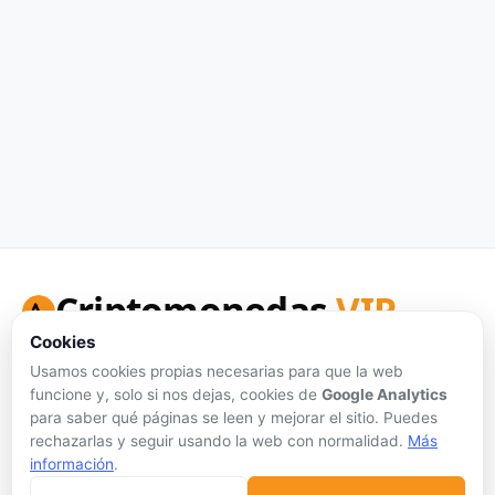
Criptomonedas
VIP
Cookies
Tu portal de referencia para precios de criptomonedas en
tiempo real, análisis honesto y herramientas de inversión.
Usamos cookies propias necesarias para que la web
funcione y, solo si nos dejas, cookies de
Google Analytics
Síguenos:
para saber qué páginas se leen y mejorar el sitio. Puedes
rechazarlas y seguir usando la web con normalidad.
Más
información
.
Sin publicidad personalizada