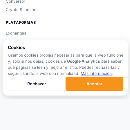
Conversor
Crypto Scanner
PLATAFORMAS
Exchanges
Exchanges CEX
Cookies
Exchanges DEX
Usamos cookies propias necesarias para que la web funcione
Comparar Comisiones
y, solo si nos dejas, cookies de
Google Analytics
para saber
Blockchains
qué páginas se leen y mejorar el sitio. Puedes rechazarlas y
seguir usando la web con normalidad.
Más información
.
Hardware Wallets
Software Wallets
Rechazar
Aceptar
Mejor Wallet
Gastar Criptomonedas
APRENDER
Qué son las Criptos