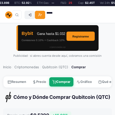
.89B
BTC:
52.92
%
ETH Gas:
--
F&G:
25
Cap:
$2.45T
Vol 24h:
$123
Publicidad · si abres cuenta desde aquí, cobramos una comisión
Inicio
Criptomonedas
Qubitcoin (QTC)
Comprar
/
/
/
Resumen
Precio
Comprar
Gráfico
Qué es
Cómo y Dónde Comprar Qubitcoin (QTC)