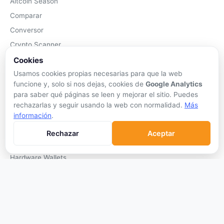
Altcoin Season
Comparar
Conversor
Crypto Scanner
Cookies
PLATAFORMAS
Usamos cookies propias necesarias para que la web
funcione y, solo si nos dejas, cookies de
Google Analytics
Exchanges
para saber qué páginas se leen y mejorar el sitio. Puedes
Exchanges CEX
rechazarlas y seguir usando la web con normalidad.
Más
Exchanges DEX
información
.
Comparar Comisiones
Rechazar
Aceptar
Blockchains
Hardware Wallets
Software Wallets
Mejor Wallet
Gastar Criptomonedas
APRENDER