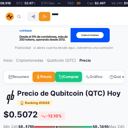
8.91B
BTC:
52.97
%
ETH Gas:
--
F&G:
30
Cap:
$2.46T
Vol 24h:
$108
Publicidad · si abres cuenta desde aquí, cobramos una comisión
Inicio
Criptomonedas
Qubitcoin (QTC)
Precio
/
/
/
Resumen
Precio
Comprar
Gráfico
Qué es
Precio de Qubitcoin (QTC) Hoy
Ranking #2688
$0.5072
-12.10%
Min 24h
$0.4706
$0.5646
Max 24h