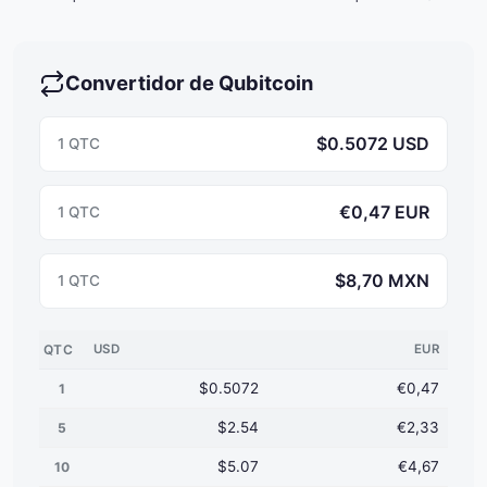
Convertidor de Qubitcoin
$0.5072 USD
1 QTC
€0,47 EUR
1 QTC
$8,70 MXN
1 QTC
QTC
USD
EUR
$0.5072
€0,47
1
$2.54
€2,33
5
$5.07
€4,67
10