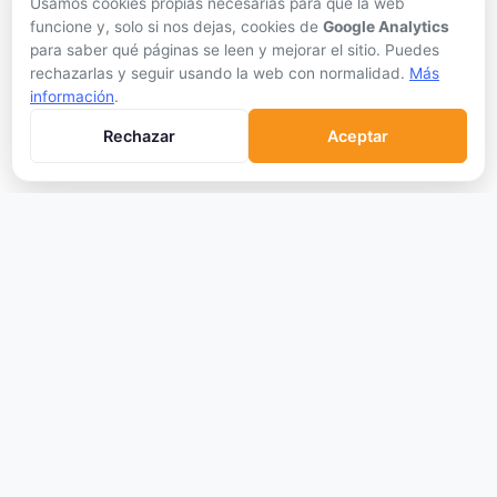
Usamos cookies propias necesarias para que la web
Hardware Wallets
funcione y, solo si nos dejas, cookies de
Google Analytics
para saber qué páginas se leen y mejorar el sitio. Puedes
Software Wallets
rechazarlas y seguir usando la web con normalidad.
Más
Mejor Wallet
información
.
Gastar Criptomonedas
Rechazar
Aceptar
APRENDER
Qué son las Criptos
Cómo Comprar
Staking
DeFi
Trading
Glosario
EMPRESA
Sobre Nosotros
Cómo nos financiamos