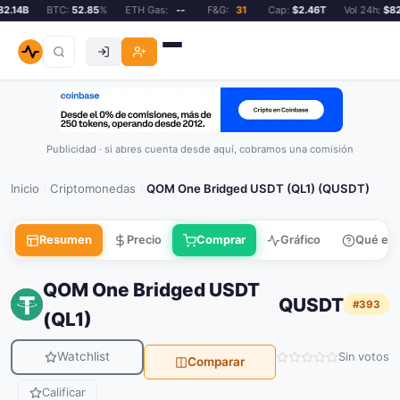
.14B
BTC:
52.85
%
ETH Gas:
--
F&G:
31
Cap:
$2.46T
Vol 24h:
$82.
Publicidad · si abres cuenta desde aquí, cobramos una comisión
Inicio
Criptomonedas
QOM One Bridged USDT (QL1) (QUSDT)
/
/
Resumen
Precio
Comprar
Gráfico
Qué es
QOM One Bridged USDT
QUSDT
#393
(QL1)
Watchlist
Sin votos
Comparar
Calificar