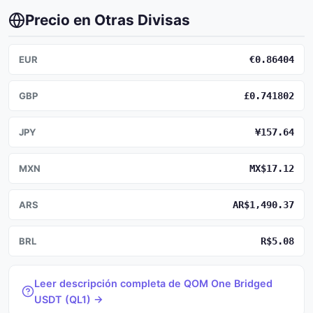
Precio en Otras Divisas
EUR
€0.86404
GBP
£0.741802
JPY
¥157.64
MXN
MX$17.12
ARS
AR$1,490.37
BRL
R$5.08
Leer descripción completa de QOM One Bridged
USDT (QL1) →