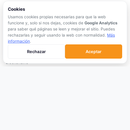
Crypto Scanner
Cookies
Usamos cookies propias necesarias para que la web
PLATAFORMAS
funcione y, solo si nos dejas, cookies de
Google Analytics
Exchanges
para saber qué páginas se leen y mejorar el sitio. Puedes
rechazarlas y seguir usando la web con normalidad.
Más
Exchanges CEX
información
.
Exchanges DEX
Rechazar
Aceptar
Comparar Comisiones
Blockchains
Hardware Wallets
Software Wallets
Mejor Wallet
Gastar Criptomonedas
APRENDER
Qué son las Criptos
Cómo Comprar