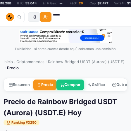
8.28B
BTC:
53.04
%
ETH Gas:
--
F&G:
29
Cap:
$2.47T
Vol 24h:
$11
Publicidad · si abres cuenta desde aquí, cobramos una comisión
Inicio
Criptomonedas
Rainbow Bridged USDT (Aurora) (USDT.E)
/
/
Precio
/
Resumen
Precio
Comprar
Gráfico
Qué es
Precio de Rainbow Bridged USDT
(Aurora) (USDT.E) Hoy
Ranking #3250