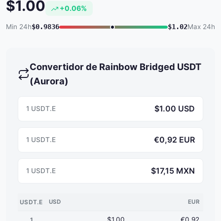
$1.00
+0.06%
Min 24h
$0.9836
$1.02
Max 24h
Convertidor de Rainbow Bridged USDT
(Aurora)
$1.00 USD
1 USDT.E
€0,92 EUR
1 USDT.E
$17,15 MXN
1 USDT.E
USDT.E
USD
EUR
$1.00
€0,92
1