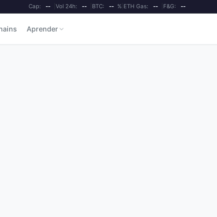
Cap:
--
|
Vol 24h:
--
|
BTC:
--
%
|
ETH Gas:
--
|
F&G:
--
hains
Aprender