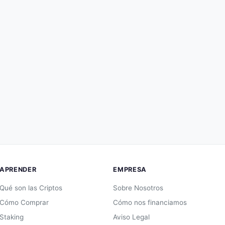
APRENDER
EMPRESA
Qué son las Criptos
Sobre Nosotros
Cómo Comprar
Cómo nos financiamos
Staking
Aviso Legal