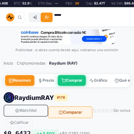
40B
BTC:
52.9
%
ETH Gas:
--
F&G:
30
Cap:
$2.47T
Vol 24h:
$86.40
Publicidad · si abres cuenta desde aquí, cobramos una comisión
Inicio
Criptomonedas
Raydium (RAY)
/
/
Resumen
Precio
Comprar
Gráfico
Qué es
Raydium
RAY
#176
Watchlist
Sin votos
Comparar
Calificar
$0.6432
+3.50%
+$0.0282 (24h)