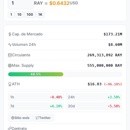
=
RAY
$0.6432
USD
Cantidad
1
10
100
1K
Cap. de Mercado
$173.21M
Volumen 24h
$8.60M
Circulante
269,313,892 RAY
Max. Supply
555,000,000 RAY
48.5%
ATH
$16.83
(-96.18%)
1h
-0.40%
24h
+3.50%
7d
+6.10%
30d
-5.50%
Sitio web
Twitter
Contrato