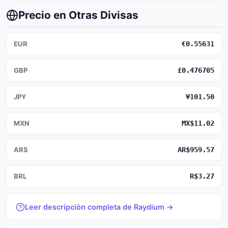
Precio en Otras Divisas
EUR
€0.55631
GBP
£0.476705
JPY
¥101.50
MXN
MX$11.02
ARS
AR$959.57
BRL
R$3.27
Leer descripción completa de Raydium →