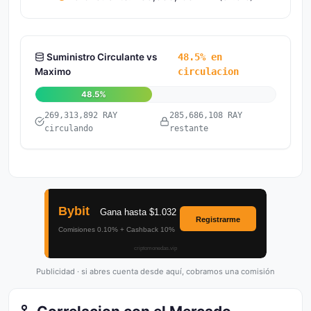
Suministro Circulante vs
48.5% en
Maximo
circulacion
48.5%
269,313,892 RAY
285,686,108 RAY
circulando
restante
Publicidad · si abres cuenta desde aquí, cobramos una comisión