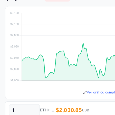
Ver gráfico compl
=
$2,030.85
ETH+
USD
Cantidad