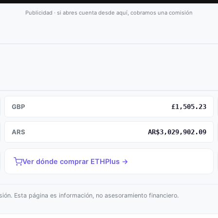
Publicidad · si abres cuenta desde aquí, cobramos una comisión
GBP
£1,505.23
ARS
AR$3,029,902.09
Ver dónde comprar ETHPlus →
ión. Esta página es información, no asesoramiento financiero.