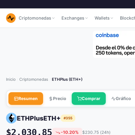
Criptomonedas
Exchanges
Wallets
Blockc
Inicio
Criptomonedas
ETHPlus (ETH+)
/
/
Resumen
Precio
Comprar
Gráfico
ETHPlus
ETH+
#355
$2,030.85
-10.20%
$230.75 (24h)