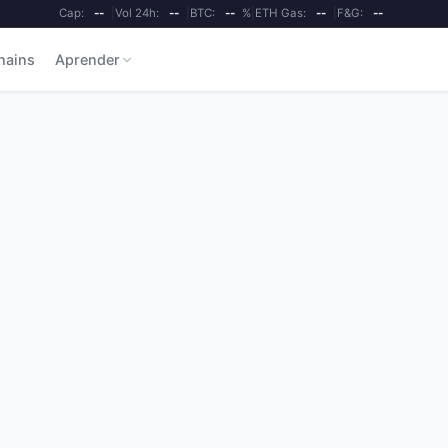
Cap:
--
|
Vol 24h:
--
|
BTC:
--
%
|
ETH Gas:
--
|
F&G:
--
hains
Aprender