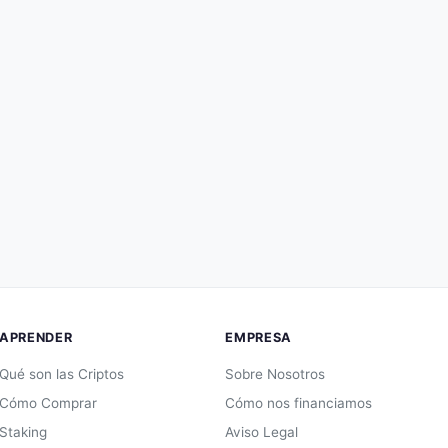
APRENDER
EMPRESA
Qué son las Criptos
Sobre Nosotros
Cómo Comprar
Cómo nos financiamos
Staking
Aviso Legal