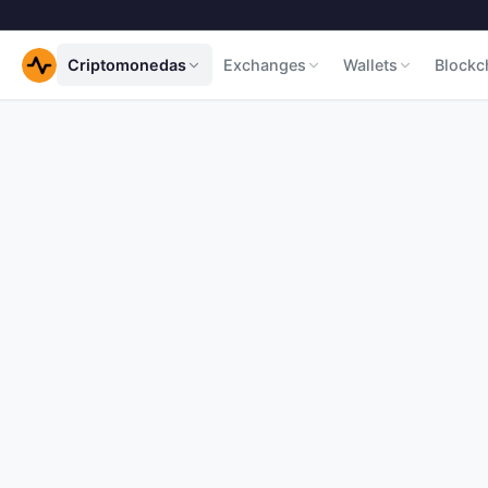
Criptomonedas
Exchanges
Wallets
Blockc