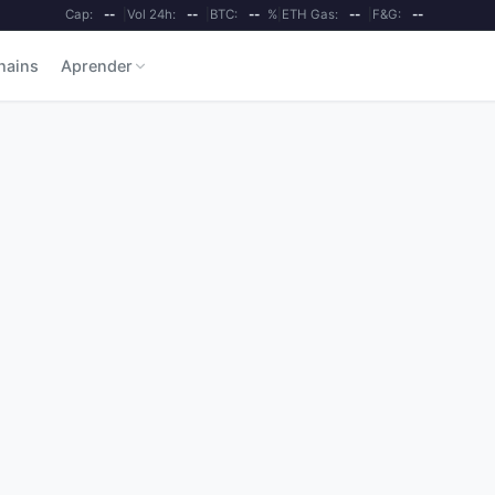
Cap:
--
|
Vol 24h:
--
|
BTC:
--
%
|
ETH Gas:
--
|
F&G:
--
hains
Aprender