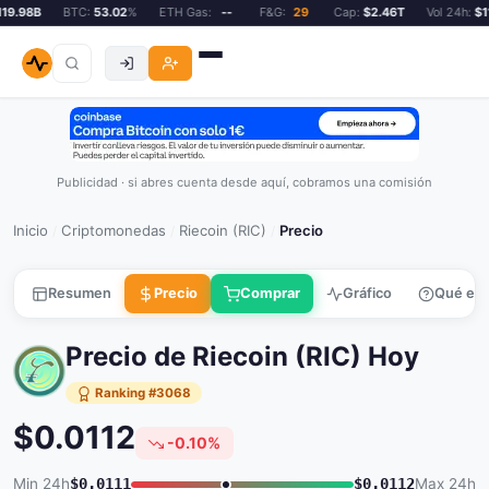
9.98B
BTC:
53.02
%
ETH Gas:
--
F&G:
29
Cap:
$2.46T
Vol 24h:
$11
Publicidad · si abres cuenta desde aquí, cobramos una comisión
Inicio
Criptomonedas
Riecoin (RIC)
Precio
/
/
/
Resumen
Precio
Comprar
Gráfico
Qué es
Precio de Riecoin (RIC) Hoy
Ranking #3068
$0.0112
-0.10%
Min 24h
$0.0111
$0.0112
Max 24h