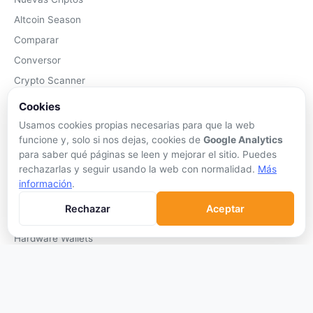
Altcoin Season
Comparar
Conversor
Crypto Scanner
Cookies
PLATAFORMAS
Usamos cookies propias necesarias para que la web
Exchanges
funcione y, solo si nos dejas, cookies de
Google Analytics
para saber qué páginas se leen y mejorar el sitio. Puedes
Exchanges CEX
rechazarlas y seguir usando la web con normalidad.
Más
Exchanges DEX
información
.
Comparar Comisiones
Rechazar
Aceptar
Blockchains
Hardware Wallets
Software Wallets
Mejor Wallet
Gastar Criptomonedas