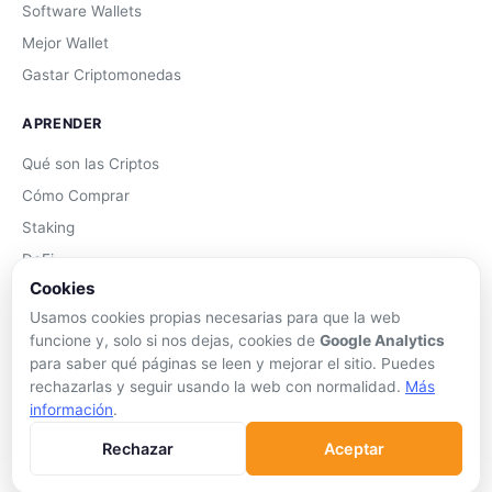
Software Wallets
Mejor Wallet
Gastar Criptomonedas
APRENDER
Qué son las Criptos
Cómo Comprar
Staking
DeFi
Cookies
Trading
Usamos cookies propias necesarias para que la web
Glosario
funcione y, solo si nos dejas, cookies de
Google Analytics
para saber qué páginas se leen y mejorar el sitio. Puedes
EMPRESA
rechazarlas y seguir usando la web con normalidad.
Más
información
.
Sobre Nosotros
Cómo nos financiamos
Rechazar
Aceptar
Aviso Legal