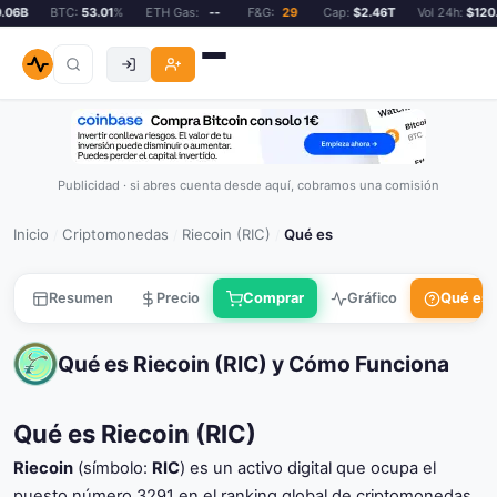
6B
BTC:
53.01
%
ETH Gas:
--
F&G:
29
Cap:
$2.46T
Vol 24h:
$120.0
Publicidad · si abres cuenta desde aquí, cobramos una comisión
Inicio
Criptomonedas
Riecoin (RIC)
Qué es
/
/
/
Resumen
Precio
Comprar
Gráfico
Qué es
Qué es Riecoin (RIC) y Cómo Funciona
Qué es Riecoin (RIC)
Riecoin
(símbolo:
RIC
) es un activo digital que ocupa el
puesto número 3291 en el ranking global de criptomonedas