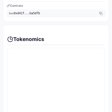
Contrato
bsc
0xd41f...ba5dfb
Tokenomics