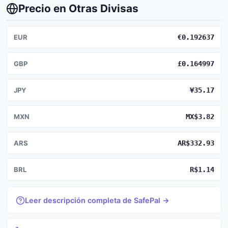
Precio en Otras Divisas
EUR
€0.192637
GBP
£0.164997
JPY
¥35.17
MXN
MX$3.82
ARS
AR$332.93
BRL
R$1.14
Leer descripción completa de SafePal →