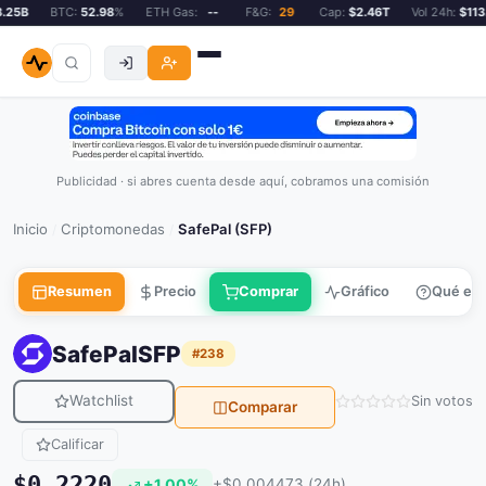
25B
BTC:
52.98
%
ETH Gas:
--
F&G:
29
Cap:
$2.46T
Vol 24h:
$113.2
Publicidad · si abres cuenta desde aquí, cobramos una comisión
Inicio
Criptomonedas
SafePal (SFP)
/
/
Resumen
Precio
Comprar
Gráfico
Qué es
SafePal
SFP
#238
Watchlist
Sin votos
Comparar
Calificar
$0.2220
+1.00%
+$0.004473 (24h)