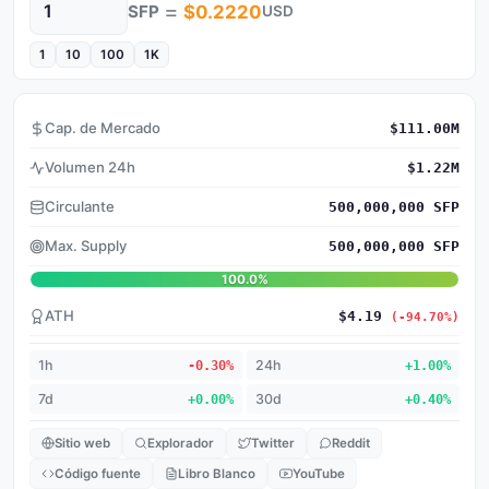
=
SFP
$0.2220
USD
Cantidad
1
10
100
1K
Cap. de Mercado
$111.00M
Volumen 24h
$1.22M
Circulante
500,000,000 SFP
Max. Supply
500,000,000 SFP
100.0%
ATH
$4.19
(-94.70%)
1h
-0.30%
24h
+1.00%
7d
+0.00%
30d
+0.40%
Sitio web
Explorador
Twitter
Reddit
Código fuente
Libro Blanco
YouTube