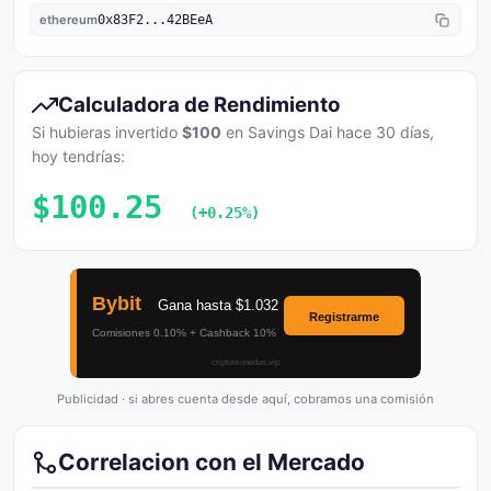
ethereum
0x83F2...42BEeA
Calculadora de Rendimiento
Si hubieras invertido
$100
en Savings Dai hace 30 días,
hoy tendrías:
$100.25
(+0.25%)
Publicidad · si abres cuenta desde aquí, cobramos una comisión
Correlacion con el Mercado