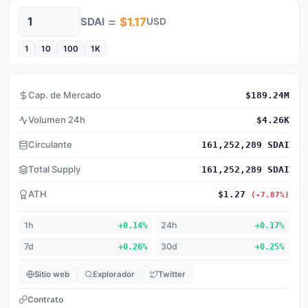
=
SDAI
$1.17
USD
Cantidad
1
10
100
1K
Cap. de Mercado
$189.24M
Volumen 24h
$4.26K
Circulante
161,252,289 SDAI
Total Supply
161,252,289 SDAI
ATH
$1.27
(-7.87%)
1h
+0.14%
24h
+0.17%
7d
+0.26%
30d
+0.25%
Sitio web
Explorador
Twitter
Contrato