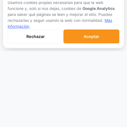
Usamos cookies propias necesarias para que la web
Gastar Criptomonedas
funcione y, solo si nos dejas, cookies de
Google Analytics
para saber qué páginas se leen y mejorar el sitio. Puedes
APRENDER
rechazarlas y seguir usando la web con normalidad.
Más
información
.
Qué son las Criptos
Rechazar
Aceptar
Cómo Comprar
Staking
DeFi
Trading
Glosario
EMPRESA
Sobre Nosotros
Cómo nos financiamos
Aviso Legal
Privacidad
Cookies