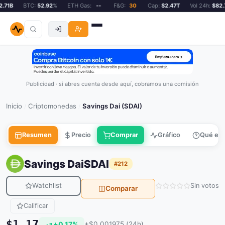
71B
BTC:
52.92
%
ETH Gas:
--
F&G:
30
Cap:
$2.47T
Vol 24h:
$82.71
Publicidad · si abres cuenta desde aquí, cobramos una comisión
Inicio
Criptomonedas
Savings Dai (SDAI)
/
/
Resumen
Precio
Comprar
Gráfico
Qué es
Savings Dai
SDAI
#212
Watchlist
Sin votos
Comparar
Calificar
$1.17
+0.17%
+$0.001975 (24h)