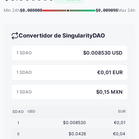
Min 24h
$0.008000
$0.009098
Max 24h
Convertidor de SingularityDAO
$0.008530 USD
1 SDAO
€0,01 EUR
1 SDAO
$0,15 MXN
1 SDAO
SDAO
USD
EUR
$0.008530
€0,01
1
$0.0426
€0,04
5