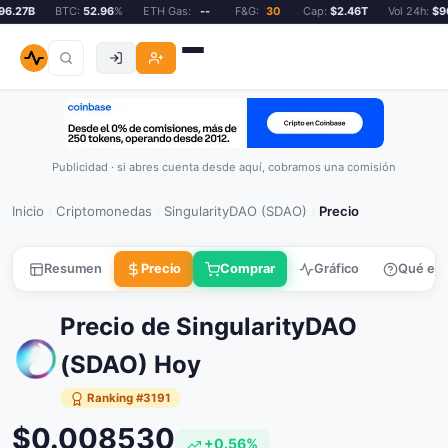
6.27B
BTC:
52.96
%
ETH Gas:
--
F&G:
30
Cap:
$2.46T
Vol 24h:
$96.
Publicidad · si abres cuenta desde aquí, cobramos una comisión
Inicio
Criptomonedas
SingularityDAO (SDAO)
Precio
/
/
/
Resumen
Precio
Comprar
Gráfico
Qué es
Precio de SingularityDAO
(SDAO) Hoy
Ranking #3191
$0.008530
+0.56%