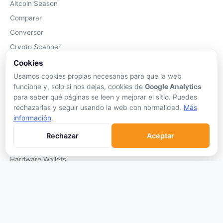
Altcoin Season
Comparar
Conversor
Crypto Scanner
Cookies
PLATAFORMAS
Usamos cookies propias necesarias para que la web
funcione y, solo si nos dejas, cookies de
Google Analytics
Exchanges
para saber qué páginas se leen y mejorar el sitio. Puedes
Exchanges CEX
rechazarlas y seguir usando la web con normalidad.
Más
Exchanges DEX
información
.
Comparar Comisiones
Rechazar
Aceptar
Blockchains
Hardware Wallets
Software Wallets
Mejor Wallet
Gastar Criptomonedas