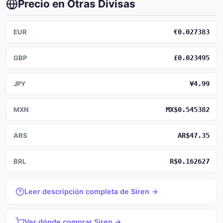
Precio en Otras Divisas
EUR
€0.027383
GBP
£0.023495
JPY
¥4.99
MXN
MX$0.545382
ARS
AR$47.35
BRL
R$0.162627
Leer descripción completa de Siren →
Ver dónde comprar Siren →