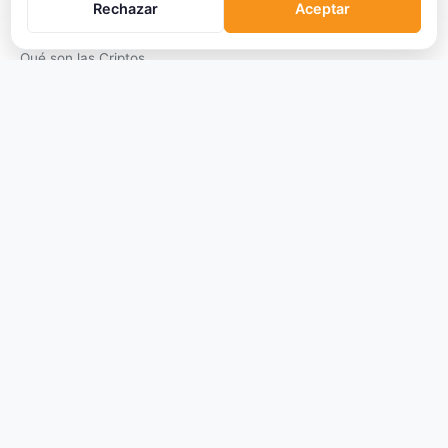
Rechazar
Aceptar
APRENDER
Qué son las Criptos
Cómo Comprar
Staking
DeFi
Trading
Glosario
EMPRESA
Sobre Nosotros
Cómo nos financiamos
Aviso Legal
Privacidad
Cookies
Términos de Uso