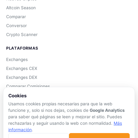
Altcoin Season
Comparar
Conversor
Crypto Scanner
PLATAFORMAS
Exchanges
Exchanges CEX
Exchanges DEX
Comparar Comisiones
Blockchains
Cookies
Usamos cookies propias necesarias para que la web
Hardware Wallets
funcione y, solo si nos dejas, cookies de
Google Analytics
Software Wallets
para saber qué páginas se leen y mejorar el sitio. Puedes
Mejor Wallet
rechazarlas y seguir usando la web con normalidad.
Más
información
.
Gastar Criptomonedas