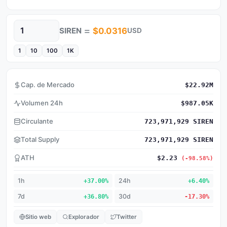
=
SIREN
$0.0316
USD
Cantidad
1
10
100
1K
Cap. de Mercado
$22.92M
Volumen 24h
$987.05K
Circulante
723,971,929 SIREN
Total Supply
723,971,929 SIREN
ATH
$2.23
(-98.58%)
1h
+37.00%
24h
+6.40%
7d
+36.80%
30d
-17.30%
Sitio web
Explorador
Twitter