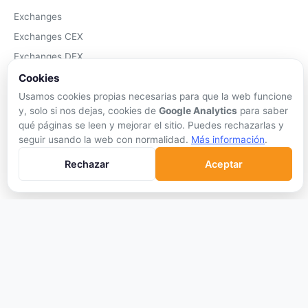
Exchanges
Exchanges CEX
Exchanges DEX
Comparar Comisiones
Cookies
Blockchains
Usamos cookies propias necesarias para que la web funcione
y, solo si nos dejas, cookies de
Google Analytics
para saber
Hardware Wallets
qué páginas se leen y mejorar el sitio. Puedes rechazarlas y
Software Wallets
seguir usando la web con normalidad.
Más información
.
Mejor Wallet
Rechazar
Aceptar
Gastar Criptomonedas
APRENDER
Qué son las Criptos
Cómo Comprar
Staking
DeFi