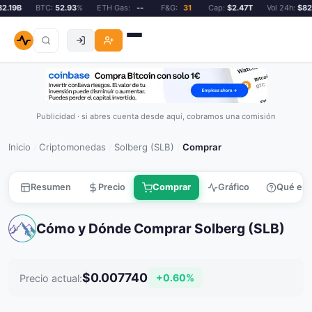
.19B
BTC:
52.93
%
ETH Gas:
--
F&G:
31
Cap:
$2.47T
Vol 24h:
$82.1
Publicidad · si abres cuenta desde aquí, cobramos una comisión
Inicio
Criptomonedas
Solberg (SLB)
Comprar
/
/
/
Resumen
Precio
Comprar
Gráfico
Qué es
Cómo y Dónde Comprar Solberg (SLB)
$0.007740
+0.60%
Precio actual: