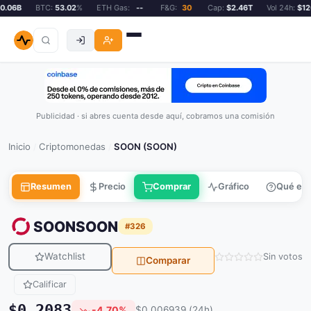
06B
BTC:
53.02
%
ETH Gas:
--
F&G:
30
Cap:
$2.46T
Vol 24h:
$120.
Publicidad · si abres cuenta desde aquí, cobramos una comisión
Inicio
Criptomonedas
SOON (SOON)
/
/
Resumen
Precio
Comprar
Gráfico
Qué es
SOON
SOON
#326
Watchlist
Sin votos
Comparar
Calificar
$0.2083
-4.70%
$0.006939 (24h)