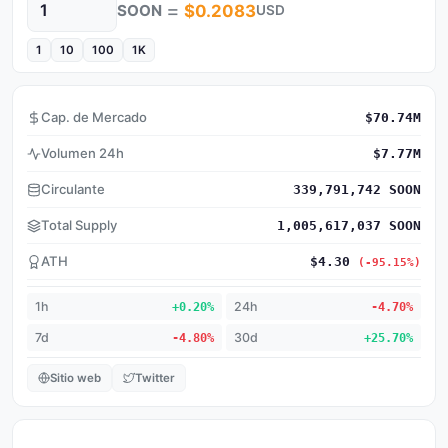
=
SOON
$0.2083
USD
Cantidad
1
10
100
1K
Cap. de Mercado
$70.74M
Volumen 24h
$7.77M
Circulante
339,791,742 SOON
Total Supply
1,005,617,037 SOON
ATH
$4.30
(-95.15%)
1h
+0.20%
24h
-4.70%
7d
-4.80%
30d
+25.70%
Sitio web
Twitter