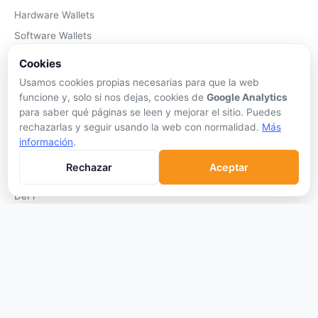
Hardware Wallets
Software Wallets
Mejor Wallet
Cookies
Gastar Criptomonedas
Usamos cookies propias necesarias para que la web
funcione y, solo si nos dejas, cookies de
Google Analytics
APRENDER
para saber qué páginas se leen y mejorar el sitio. Puedes
rechazarlas y seguir usando la web con normalidad.
Más
Qué son las Criptos
información
.
Cómo Comprar
Rechazar
Aceptar
Staking
DeFi
Trading
Glosario
EMPRESA
Sobre Nosotros
Cómo nos financiamos