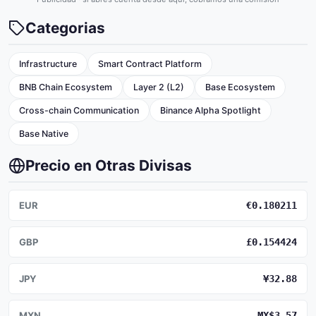
Categorias
Infrastructure
Smart Contract Platform
BNB Chain Ecosystem
Layer 2 (L2)
Base Ecosystem
Cross-chain Communication
Binance Alpha Spotlight
Base Native
Precio en Otras Divisas
EUR
€0.180211
GBP
£0.154424
JPY
¥32.88
MXN
MX$3.57