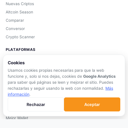
Nuevas Criptos
Altcoin Season
Comparar
Conversor
Crypto Scanner
PLATAFORMAS
Exchanges
Cookies
Exchanges CEX
Usamos cookies propias necesarias para que la web
funcione y, solo si nos dejas, cookies de
Google Analytics
Exchanges DEX
para saber qué páginas se leen y mejorar el sitio. Puedes
Comparar Comisiones
rechazarlas y seguir usando la web con normalidad.
Más
Blockchains
información
.
Hardware Wallets
Rechazar
Aceptar
Software Wallets
Mejor Wallet
Gastar Criptomonedas