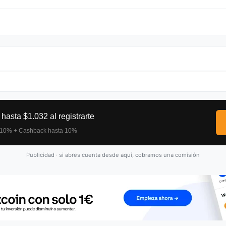
Publicidad · si abres cuenta desde aquí, cobramos una comisión