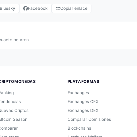
Bluesky
Facebook
Copiar enlace
cuanto ocurren.
CRIPTOMONEDAS
PLATAFORMAS
Ranking
Exchanges
Tendencias
Exchanges CEX
Nuevas Criptos
Exchanges DEX
Altcoin Season
Comparar Comisiones
Comparar
Blockchains