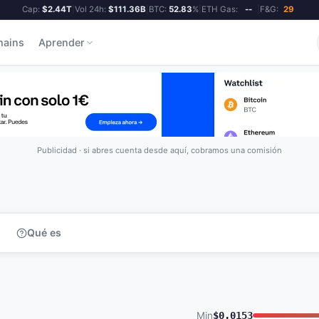
Cap:
$2.44T
|
Vol 24h:
$111.36B
|
BTC:
52.83
%
|
ETH Gas:
--
|
F&G:
29
hains
Aprender
Publicidad · si abres cuenta desde aquí, cobramos una comisión
Qué es
Min
$0.0153