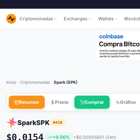
Criptomonedas
Exchanges
Wallets
Blockc
Inicio
Criptomonedas
Spark (SPK)
/
/
Resumen
Precio
Comprar
Gráfico
Spark
SPK
#439
$0.0154
+0.50%
+$0.00005931 (24h)