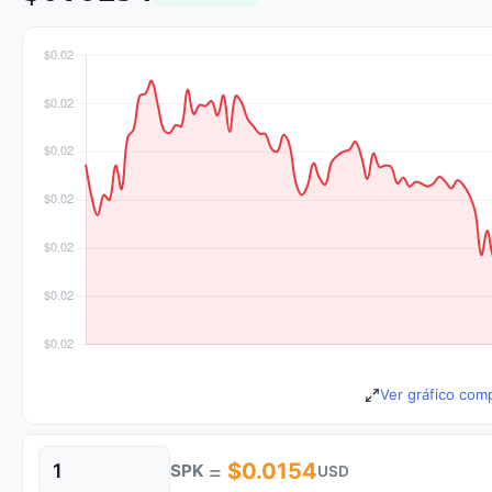
Ver gráfico comp
=
$0.0154
SPK
USD
Cantidad