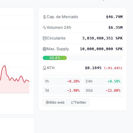
Cap. de Mercado
$46.79M
Volumen 24h
$6.35M
Circulante
3,038,480,351 SPK
Max. Supply
10,000,000,000 SPK
30.4%
ATH
$0.1845
(-91.64%)
1h
-0.20%
24h
+0.50%
7d
-1.90%
30d
-11.00%
Sitio web
Twitter