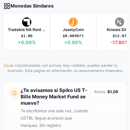
Monedas Similares
Tradable NA Rent Financing Platform SSTN
JasmyCoin
Kinesis Silv
$1.00
$0.004073
$52.07
+0.00%
+0.60%
-17.80%
Las criptomonedas son activos muy volátiles: puedes perder tu
inversión. Esta página es información, no asesoramiento financiero.
¿Te avisamos si Spiko US T-
Ahora:
$1,09
Bills Money Market Fund se
mueve?
Te escribimos una sola vez, cuando
USTBL llegue al precio que
marques. Sin registro.