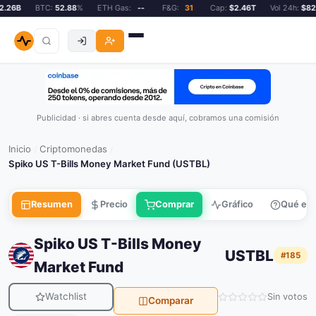
26B
BTC:
52.88
%
ETH Gas:
--
F&G:
31
Cap:
$2.46T
Vol 24h:
$82.2
Publicidad · si abres cuenta desde aquí, cobramos una comisión
Inicio
Criptomonedas
/
/
Spiko US T-Bills Money Market Fund (USTBL)
Resumen
Precio
Comprar
Gráfico
Qué es
Spiko US T-Bills Money
USTBL
#185
Market Fund
Watchlist
Sin votos
Comparar