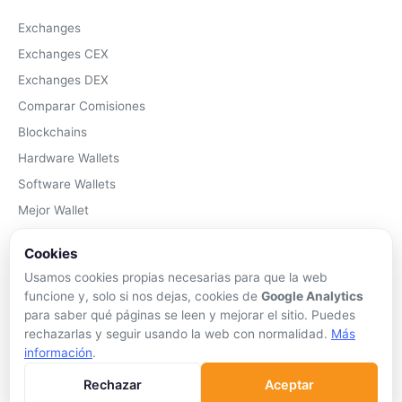
Exchanges
Exchanges CEX
Exchanges DEX
Comparar Comisiones
Blockchains
Hardware Wallets
Software Wallets
Mejor Wallet
Gastar Criptomonedas
Cookies
APRENDER
Usamos cookies propias necesarias para que la web
funcione y, solo si nos dejas, cookies de
Google Analytics
Qué son las Criptos
para saber qué páginas se leen y mejorar el sitio. Puedes
rechazarlas y seguir usando la web con normalidad.
Más
Cómo Comprar
información
.
Staking
Rechazar
Aceptar
DeFi