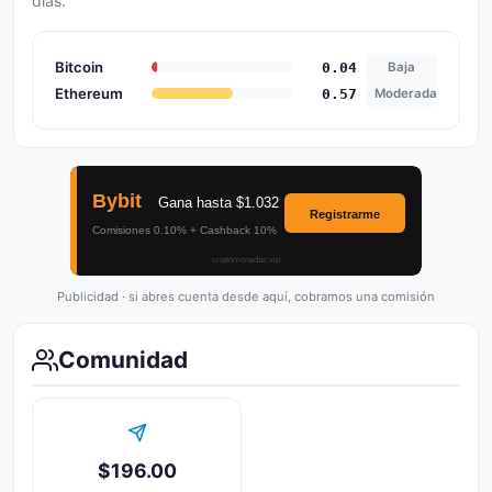
dias.
Bitcoin
0.04
Baja
Ethereum
0.57
Moderada
Publicidad · si abres cuenta desde aquí, cobramos una comisión
Comunidad
$196.00