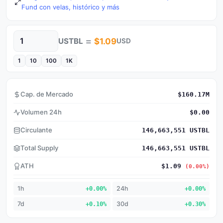
Fund con velas, histórico y más
=
USTBL
$1.09
USD
Cantidad
1
10
100
1K
Cap. de Mercado
$160.17M
Volumen 24h
$0.00
Circulante
146,663,551 USTBL
Total Supply
146,663,551 USTBL
ATH
$1.09
(0.00%)
1h
+0.00%
24h
+0.00%
7d
+0.10%
30d
+0.30%