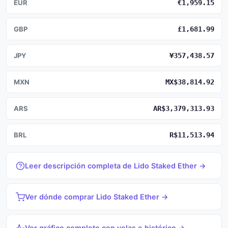
EUR
€1,959.15
GBP
£1,681.99
JPY
¥357,438.57
MXN
MX$38,814.92
ARS
AR$3,379,313.93
BRL
R$11,513.94
Leer descripción completa de Lido Staked Ether →
Ver dónde comprar Lido Staked Ether →
Ver gráfico completo con velas e histórico →