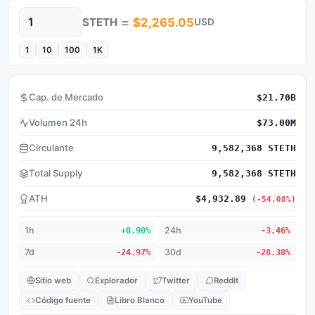
=
STETH
$2,265.05
USD
Cantidad
1
10
100
1K
Cap. de Mercado
$21.70B
Volumen 24h
$73.00M
Circulante
9,582,368 STETH
Total Supply
9,582,368 STETH
ATH
$4,932.89
(-54.08%)
1h
+0.90%
24h
-3.46%
7d
-24.97%
30d
-28.38%
Sitio web
Explorador
Twitter
Reddit
Código fuente
Libro Blanco
YouTube