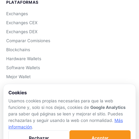
PLATAFORMAS
Exchanges
Exchanges CEX
Exchanges DEX
Comparar Comisiones
Blockchains
Hardware Wallets
Software Wallets
Mejor Wallet
Gastar Criptomonedas
Cookies
APRENDER
Usamos cookies propias necesarias para que la web
funcione y, solo si nos dejas, cookies de
Google Analytics
Qué son las Criptos
para saber qué páginas se leen y mejorar el sitio. Puedes
Cómo Comprar
rechazarlas y seguir usando la web con normalidad.
Más
información
.
Staking
DeFi
Rechazar
Aceptar