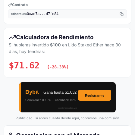
Contrato
ethereum
0xae7a...d7fe84
Calculadora de Rendimiento
Si hubieras invertido
$100
en Lido Staked Ether hace 30
días, hoy tendrías:
$71.62
(-28.38%)
Publicidad · si abres cuenta desde aquí, cobramos una comisión