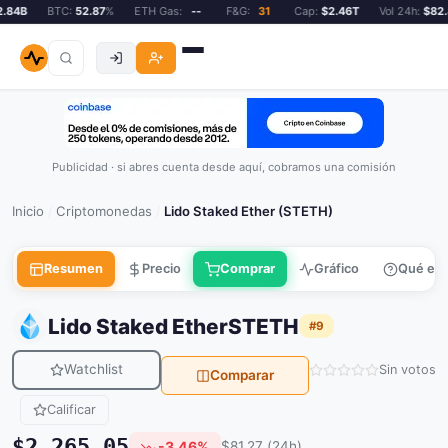
84B
BTC:
52.87
%
ETH Gas:
--
F&G:
31
Cap:
$2.46T
Vol 24h:
$82.8
Publicidad · si abres cuenta desde aquí, cobramos una comisión
Inicio
Criptomonedas
Lido Staked Ether (STETH)
/
/
Resumen
Precio
Comprar
Gráfico
Qué es
Lido Staked Ether
STETH
#9
Watchlist
Sin votos
Comparar
Calificar
$2,265.05
-3.46%
$81.27 (24h)