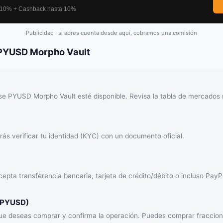
Publicidad · si abres cuenta desde aquí, cobramos una comisión
 PYUSD Morpho Vault
e PYUSD Morpho Vault esté disponible. Revisa la tabla de mercados m
ás verificar tu identidad (KYC) con un documento oficial.
epta transferencia bancaria, tarjeta de crédito/débito o incluso PayP
KPYUSD)
que deseas comprar y confirma la operación. Puedes comprar fracci