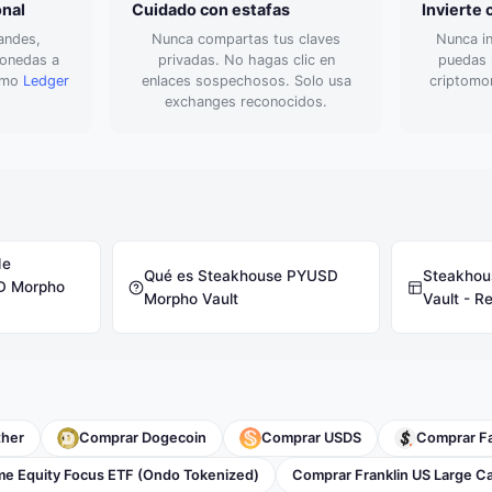
onal
Cuidado con estafas
Invierte
andes,
Nunca compartas tus claves
Nunca in
monedas a
privadas. No hagas clic en
puedas p
como
Ledger
enlaces sospechosos. Solo usa
criptomo
exchanges reconocidos.
de
Qué es Steakhouse PYUSD
Steakhou
D Morpho
Morpho Vault
Vault - 
ther
Comprar Dogecoin
Comprar USDS
Comprar F
me Equity Focus ETF (Ondo Tokenized)
Comprar Franklin US Large Ca