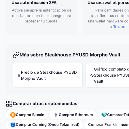
Usa autenticación 2FA
Usa una wallet pers
Activa siempre la autenticación de
Para cantidades gr
dos factores en tu exchange para
transfiere tus cripto
proteger tu cuenta.
una wallet hardware 
o
Trezor
.
Más sobre Steakhouse PYUSD Morpho Vault
Gráfico completo 
Precio de Steakhouse PYUSD
Steakhouse PYUS
Morpho Vault
Vault
Comprar otras criptomonedas
Comprar Bitcoin
Comprar Ethereum
Comprar Te
Comprar Corning (Ondo Tokenized)
Comprar Franklin Inco