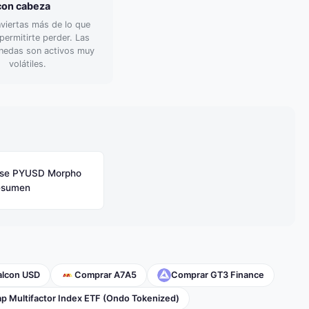
 con cabeza
viertas más de lo que
ermitirte perder. Las
nedas son activos muy
volátiles.
se PYUSD Morpho
Resumen
alcon USD
Comprar A7A5
Comprar GT3 Finance
p Multifactor Index ETF (Ondo Tokenized)