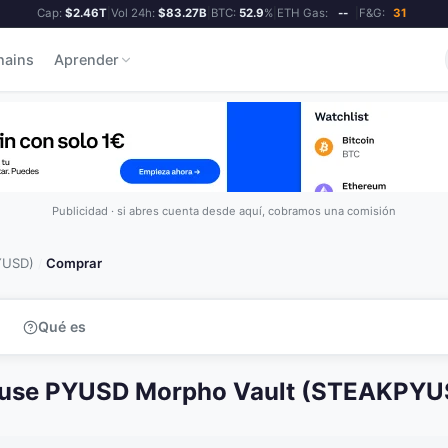
Cap:
$2.46T
|
Vol 24h:
$83.27B
|
BTC:
52.9
%
|
ETH Gas:
--
|
F&G:
31
hains
Aprender
Publicidad · si abres cuenta desde aquí, cobramos una comisión
YUSD)
Comprar
/
Qué es
ouse PYUSD Morpho Vault (STEAKPYU