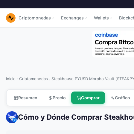
Criptomonedas
Exchanges
Wallets
Blockc
Inicio
Criptomonedas
Steakhouse PYUSD Morpho Vault (STEAKP
/
/
Resumen
Precio
Comprar
Gráfico
Cómo y Dónde Comprar Steakh