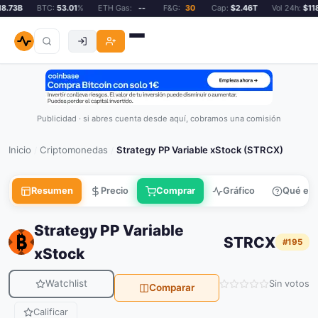
.73B
BTC:
53.01
%
ETH Gas:
--
F&G:
30
Cap:
$2.46T
Vol 24h:
$118.
Publicidad · si abres cuenta desde aquí, cobramos una comisión
Inicio
Criptomonedas
Strategy PP Variable xStock (STRCX)
/
/
Resumen
Precio
Comprar
Gráfico
Qué es
Strategy PP Variable
STRCX
#195
xStock
Watchlist
Sin votos
Comparar
Calificar