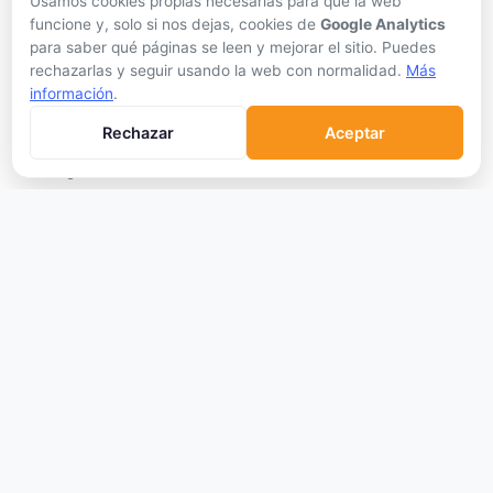
Usamos cookies propias necesarias para que la web
Gastar Criptomonedas
funcione y, solo si nos dejas, cookies de
Google Analytics
para saber qué páginas se leen y mejorar el sitio. Puedes
APRENDER
rechazarlas y seguir usando la web con normalidad.
Más
información
.
Qué son las Criptos
Rechazar
Aceptar
Cómo Comprar
Staking
DeFi
Trading
Glosario
EMPRESA
Sobre Nosotros
Cómo nos financiamos
Aviso Legal
Privacidad
Cookies