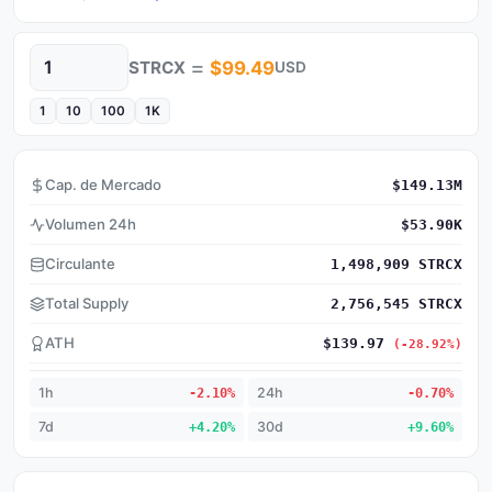
=
STRCX
$99.49
USD
Cantidad
1
10
100
1K
Cap. de Mercado
$149.13M
Volumen 24h
$53.90K
Circulante
1,498,909 STRCX
Total Supply
2,756,545 STRCX
ATH
$139.97
(-28.92%)
1h
-2.10%
24h
-0.70%
7d
+4.20%
30d
+9.60%