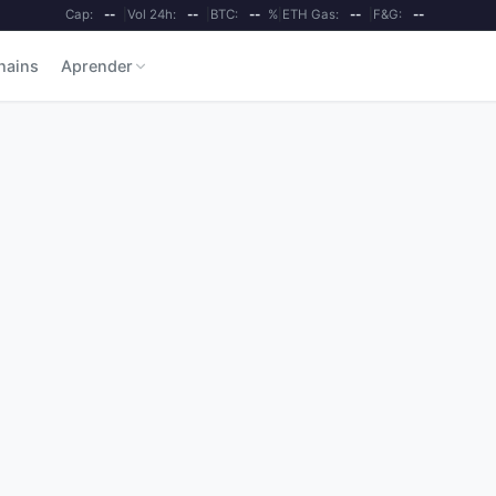
Cap:
--
|
Vol 24h:
--
|
BTC:
--
%
|
ETH Gas:
--
|
F&G:
--
hains
Aprender