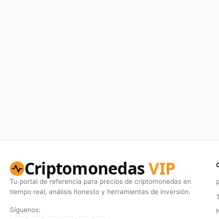
Criptomonedas
VIP
Tu portal de referencia para precios de criptomonedas en
tiempo real, análisis honesto y herramientas de inversión.
Síguenos: