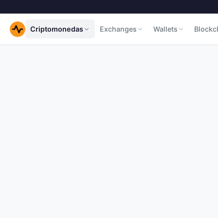
Criptomonedas
Exchanges
Wallets
Blockc