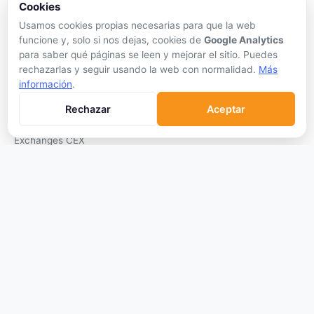
Altcoin Season
Cookies
Comparar
Usamos cookies propias necesarias para que la web
funcione y, solo si nos dejas, cookies de
Google Analytics
Conversor
para saber qué páginas se leen y mejorar el sitio. Puedes
Crypto Scanner
rechazarlas y seguir usando la web con normalidad.
Más
información
.
PLATAFORMAS
Rechazar
Aceptar
Exchanges
Exchanges CEX
Exchanges DEX
Comparar Comisiones
Blockchains
Hardware Wallets
Software Wallets
Mejor Wallet
Gastar Criptomonedas
APRENDER