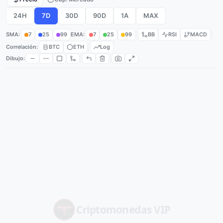
24H
7D
30D
90D
1A
MAX
SMA:
7
25
99
EMA:
7
25
99
BB
RSI
MACD
Correlación:
BTC
ETH
Log
Dibujo:
Criptomonedas
VIP