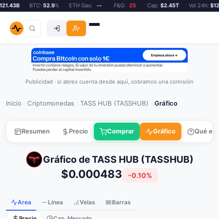
21.43B
BTC:
52.9
%
ETH Gas:
--
F&G:
25
Cap:
$2.45T
Vol 24h:
$121
Publicidad · si abres cuenta desde aquí, cobramos una comisión
Inicio
Criptomonedas
TASS HUB (TASSHUB)
Gráfico
/
/
/
Resumen
Precio
Comprar
Gráfico
Qué es
Gráfico de TASS HUB (TASSHUB)
$0.000483
-0.10%
Area
Línea
Velas
Barras
Precio
Cap. Mercado