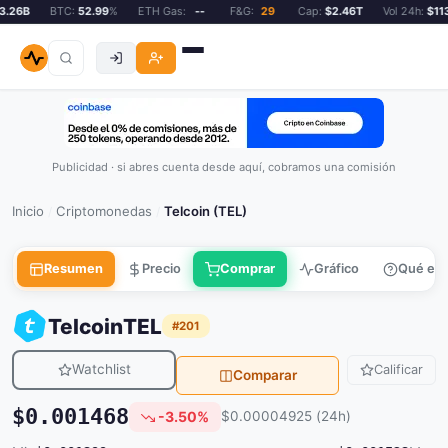
.26B
BTC:
52.99
%
ETH Gas:
--
F&G:
29
Cap:
$2.46T
Vol 24h:
$113.
Publicidad · si abres cuenta desde aquí, cobramos una comisión
Inicio
Criptomonedas
Telcoin (TEL)
/
/
Resumen
Precio
Comprar
Gráfico
Qué es
Telcoin
TEL
#201
Watchlist
Calificar
Comparar
$0.001468
-3.50%
$0.00004925 (24h)