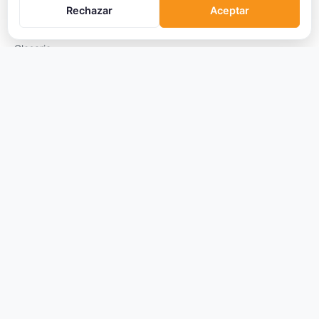
DeFi
Rechazar
Aceptar
Trading
Glosario
EMPRESA
Sobre Nosotros
Cómo nos financiamos
Aviso Legal
Privacidad
Cookies
Términos de Uso
© 2026 Criptomonedas VIP. Todos los derechos reservados.
La información proporcionada no constituye asesoramiento financiero.
Las criptomonedas son activos volátiles y de alto riesgo.
Datos de mercado proporcionados por terceros.