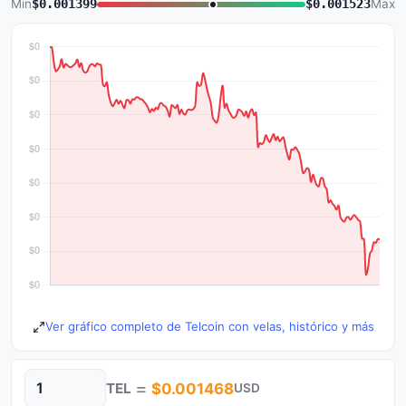
Min
$0.001399
$0.001523
Max
Ver gráfico completo de Telcoin con velas, histórico y más
=
TEL
$0.001468
USD
Cantidad