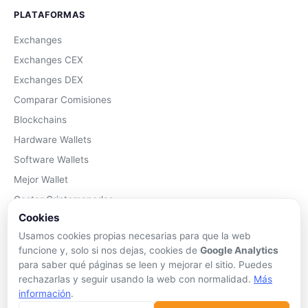
PLATAFORMAS
Exchanges
Exchanges CEX
Exchanges DEX
Comparar Comisiones
Blockchains
Hardware Wallets
Software Wallets
Mejor Wallet
Gastar Criptomonedas
Cookies
APRENDER
Usamos cookies propias necesarias para que la web
funcione y, solo si nos dejas, cookies de
Google Analytics
Qué son las Criptos
para saber qué páginas se leen y mejorar el sitio. Puedes
Cómo Comprar
rechazarlas y seguir usando la web con normalidad.
Más
información
.
Staking