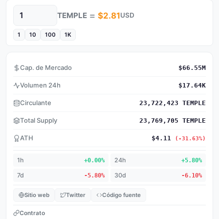
=
TEMPLE
$2.81
USD
Cantidad
1
10
100
1K
Cap. de Mercado
$66.55M
Volumen 24h
$17.64K
Circulante
23,722,423 TEMPLE
Total Supply
23,769,705 TEMPLE
ATH
$4.11
(-31.63%)
1h
+0.00%
24h
+5.80%
7d
-5.80%
30d
-6.10%
Sitio web
Twitter
Código fuente
Contrato