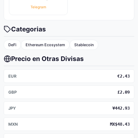
Telegram
Categorias
DeFi
Ethereum Ecosystem
Stablecoin
Precio en Otras Divisas
EUR
€2.43
GBP
£2.09
JPY
¥442.93
MXN
MX$48.43