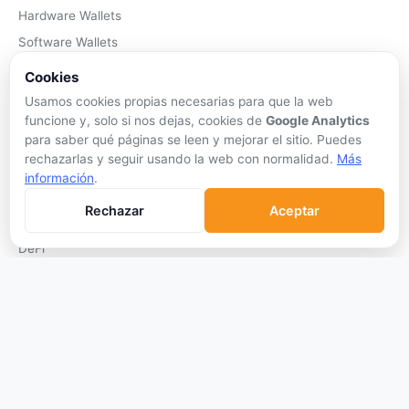
Hardware Wallets
Software Wallets
Mejor Wallet
Cookies
Gastar Criptomonedas
Usamos cookies propias necesarias para que la web
funcione y, solo si nos dejas, cookies de
Google Analytics
APRENDER
para saber qué páginas se leen y mejorar el sitio. Puedes
rechazarlas y seguir usando la web con normalidad.
Más
Qué son las Criptos
información
.
Cómo Comprar
Rechazar
Aceptar
Staking
DeFi
Trading
Glosario
EMPRESA
Sobre Nosotros
Cómo nos financiamos