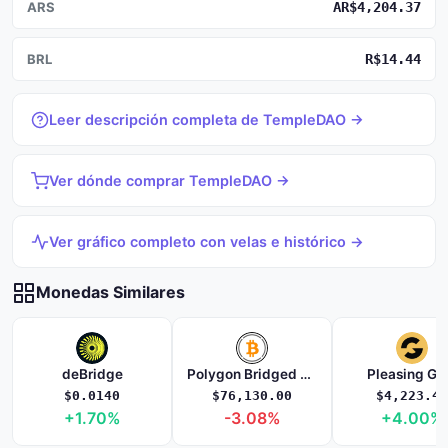
ARS
AR$4,204.37
BRL
R$14.44
Leer descripción completa de TempleDAO →
Ver dónde comprar TempleDAO →
Ver gráfico completo con velas e histórico →
Monedas Similares
deBridge
Polygon Bridged WBTC (Polygon POS)
Pleasing Go
$0.0140
$76,130.00
$4,223.45
+1.70%
-3.08%
+4.00%