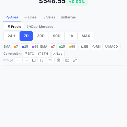
$548.55
+0.00%
Area
Línea
Velas
Barras
Precio
Cap. Mercado
24H
7D
30D
90D
1A
MAX
SMA:
7
25
99
EMA:
7
25
99
BB
RSI
MACD
Correlación:
BTC
ETH
Log
Dibujo: