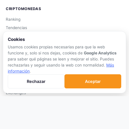
CRIPTOMONEDAS
Ranking
Tendencias
Nuevas Criptos
Cookies
Altcoin Season
Usamos cookies propias necesarias para que la web
Comparar
funcione y, solo si nos dejas, cookies de
Google Analytics
para saber qué páginas se leen y mejorar el sitio. Puedes
Conversor
rechazarlas y seguir usando la web con normalidad.
Más
Crypto Scanner
información
.
Rechazar
Aceptar
PLATAFORMAS
Exchanges
Exchanges CEX
Exchanges DEX
Comparar Comisiones
Blockchains