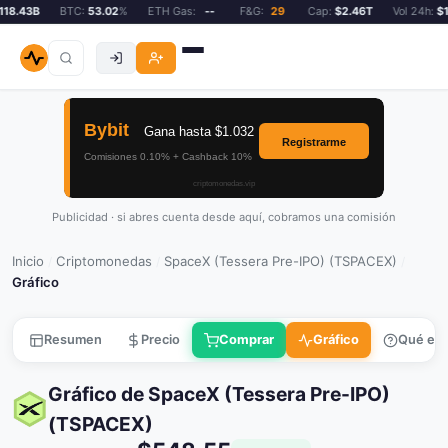
18.43B
BTC:
53.02
%
ETH Gas:
--
F&G:
29
Cap:
$2.46T
Vol 24h:
$11
Publicidad · si abres cuenta desde aquí, cobramos una comisión
Inicio
Criptomonedas
SpaceX (Tessera Pre-IPO) (TSPACEX)
/
/
/
Gráfico
Resumen
Precio
Comprar
Gráfico
Qué es
Gráfico de SpaceX (Tessera Pre-IPO)
(TSPACEX)