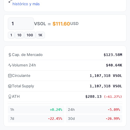
histórico y más
=
VSOL
$111.60
USD
Cantidad
1
10
100
1K
Cap. de Mercado
$123.58M
Volumen 24h
$40.64K
Circulante
1,107,318 VSOL
Total Supply
1,107,318 VSOL
ATH
$288.13
(-61.27%)
1h
+0.24%
24h
-5.09%
7d
-22.45%
30d
-26.99%