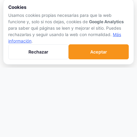
Exchanges DEX
Cookies
Usamos cookies propias necesarias para que la web
Comparar Comisiones
funcione y, solo si nos dejas, cookies de
Google Analytics
Blockchains
para saber qué páginas se leen y mejorar el sitio. Puedes
Hardware Wallets
rechazarlas y seguir usando la web con normalidad.
Más
información
.
Software Wallets
Mejor Wallet
Rechazar
Aceptar
Gastar Criptomonedas
APRENDER
Qué son las Criptos
Cómo Comprar
Staking
DeFi
Trading
Glosario