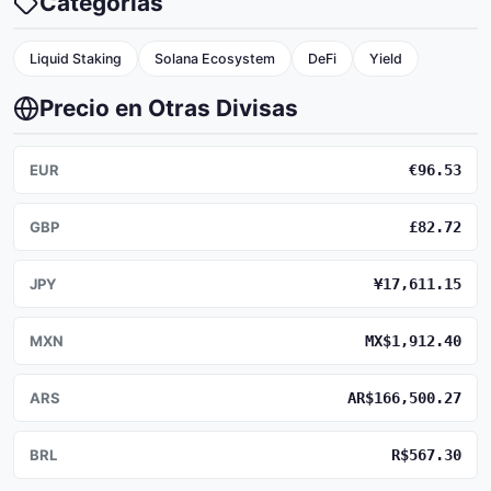
Categorias
Liquid Staking
Solana Ecosystem
DeFi
Yield
Precio en Otras Divisas
EUR
€96.53
GBP
£82.72
JPY
¥17,611.15
MXN
MX$1,912.40
ARS
AR$166,500.27
BRL
R$567.30