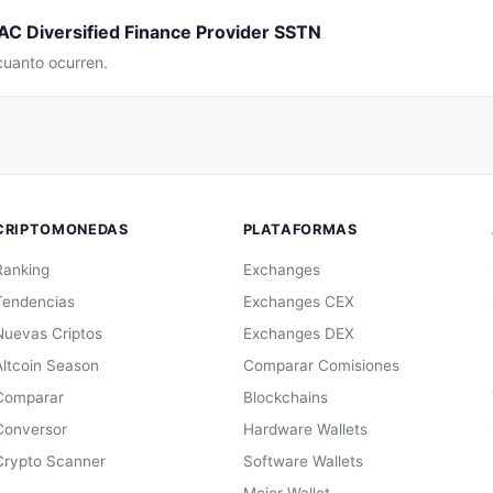
AC Diversified Finance Provider SSTN
cuanto ocurren.
CRIPTOMONEDAS
PLATAFORMAS
Ranking
Exchanges
Tendencias
Exchanges CEX
Nuevas Criptos
Exchanges DEX
Altcoin Season
Comparar Comisiones
Comparar
Blockchains
Conversor
Hardware Wallets
Crypto Scanner
Software Wallets
Mejor Wallet