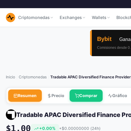
Criptomonedas
Exchanges
Wallets
Blockc
Inicio
Criptomonedas
Tradable APAC Diversified Finance Provi
/
/
Resumen
Precio
Comprar
Gráfico
Tradable APAC Diversified Finance Pr
$1.00
+0.00%
+$0.00000000 (24h)