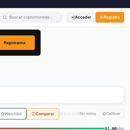
Acceder
Registro
Watchlist
Comparar
Sin votos
Calificar
$1.00
Max