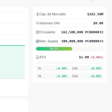
Cap. de Mercado
$162.50M
Volumen 24h
$0.00
Circulante
162,500,000 PC0000033
Max. Supply
300,000,000 PC0000033
54.2%
ATH
$1.00
(0.00%)
1h
+0.00%
24h
+0.00%
7d
+0.00%
30d
+0.00%