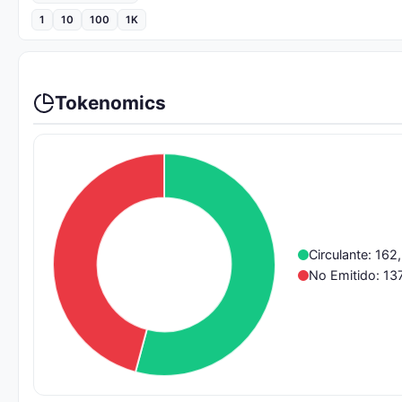
1
10
100
1K
Tokenomics
Circulante: 16
No Emitido: 1