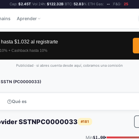
Cap:
$2.45T
|
Vol 24h:
$122.32B
|
BTC:
52.83
%
|
ETH Gas:
--
|
F&G:
25
hains
Aprender
Publicidad · si abres cuenta desde aquí, cobramos una comisión
der SSTN (PC0000033)
Qué es
ovider SSTN
PC0000033
#181
Min
$1.00