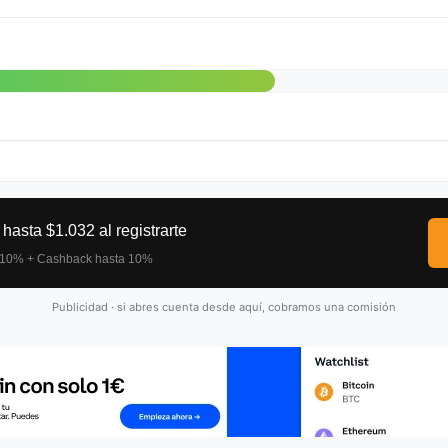
Publicidad · si abres cuenta desde aquí, cobramos una comisión