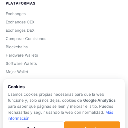
PLATAFORMAS
Exchanges
Exchanges CEX
Exchanges DEX
Comparar Comisiones
Blockchains
Hardware Wallets
Software Wallets
Mejor Wallet
Gastar Criptomonedas
Cookies
APRENDER
Usamos cookies propias necesarias para que la web
funcione y, solo si nos dejas, cookies de
Google Analytics
Qué son las Criptos
para saber qué páginas se leen y mejorar el sitio. Puedes
Cómo Comprar
rechazarlas y seguir usando la web con normalidad.
Más
información
.
Staking
DeFi