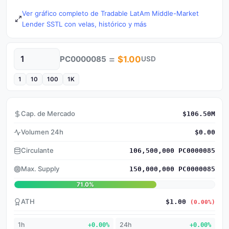
Ver gráfico completo de Tradable LatAm Middle-Market
Lender SSTL con velas, histórico y más
=
PC0000085
$1.00
USD
Cantidad
1
10
100
1K
Cap. de Mercado
$106.50M
Volumen 24h
$0.00
Circulante
106,500,000 PC0000085
Max. Supply
150,000,000 PC0000085
71.0%
ATH
$1.00
(0.00%)
1h
+0.00%
24h
+0.00%