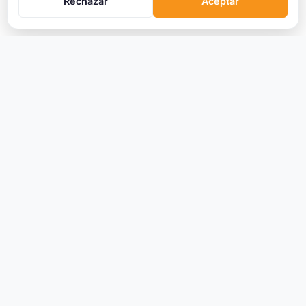
Rechazar
Aceptar
Trading
Glosario
EMPRESA
Sobre Nosotros
Cómo nos financiamos
Aviso Legal
Privacidad
Cookies
Términos de Uso
© 2026 Criptomonedas VIP. Todos los derechos reservados.
La información proporcionada no constituye asesoramiento financiero.
Las criptomonedas son activos volátiles y de alto riesgo.
Datos de mercado proporcionados por terceros.