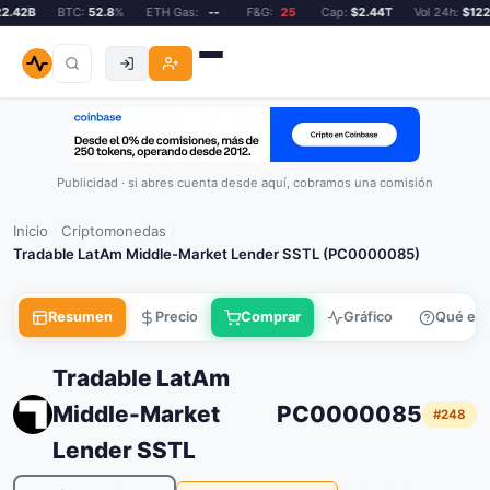
.42B
BTC:
52.8
%
ETH Gas:
--
F&G:
25
Cap:
$2.44T
Vol 24h:
$122.4
Publicidad · si abres cuenta desde aquí, cobramos una comisión
Inicio
Criptomonedas
/
/
Tradable LatAm Middle-Market Lender SSTL (PC0000085)
Resumen
Precio
Comprar
Gráfico
Qué es
Tradable LatAm
Middle-Market
PC0000085
#248
Lender SSTL