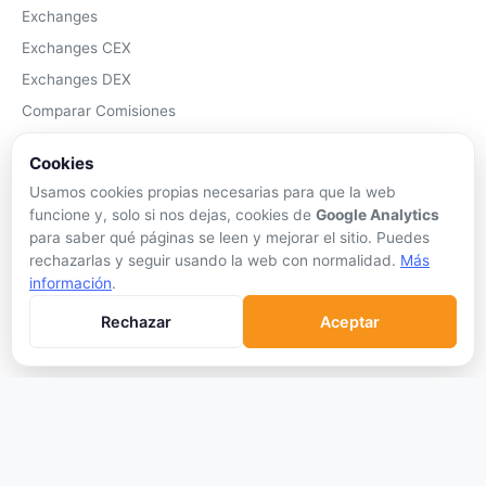
Exchanges
Exchanges CEX
Exchanges DEX
Comparar Comisiones
Blockchains
Cookies
Hardware Wallets
Usamos cookies propias necesarias para que la web
Software Wallets
funcione y, solo si nos dejas, cookies de
Google Analytics
Mejor Wallet
para saber qué páginas se leen y mejorar el sitio. Puedes
rechazarlas y seguir usando la web con normalidad.
Más
Gastar Criptomonedas
información
.
APRENDER
Rechazar
Aceptar
Qué son las Criptos
Cómo Comprar
Staking
DeFi
Trading