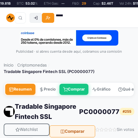
.81B
BTC:
53.02
%
ETH Gas:
--
F&G:
29
Cap:
$2.46T
Vol 24h:
$119
Publicidad · si abres cuenta desde aquí, cobramos una comisión
Inicio
Criptomonedas
/
/
Tradable Singapore Fintech SSL (PC0000077)
Resumen
Precio
Comprar
Gráfico
Qué es
Tradable Singapore
PC0000077
#255
Fintech SSL
Watchlist
Sin votos
Comparar