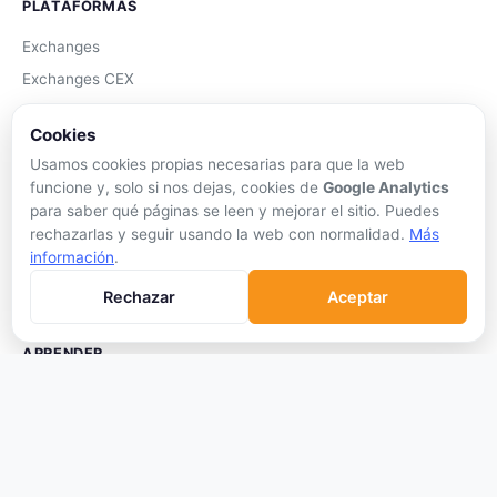
PLATAFORMAS
Exchanges
Exchanges CEX
Exchanges DEX
Cookies
Comparar Comisiones
Usamos cookies propias necesarias para que la web
Blockchains
funcione y, solo si nos dejas, cookies de
Google Analytics
Hardware Wallets
para saber qué páginas se leen y mejorar el sitio. Puedes
rechazarlas y seguir usando la web con normalidad.
Más
Software Wallets
información
.
Mejor Wallet
Rechazar
Aceptar
Gastar Criptomonedas
APRENDER
Qué son las Criptos
Cómo Comprar
Staking
DeFi