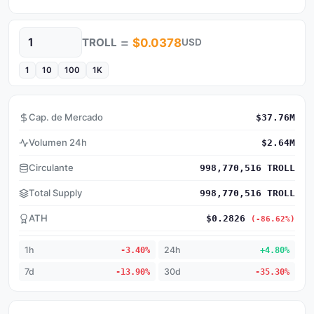
=
TROLL
$0.0378
USD
Cantidad
1
10
100
1K
Cap. de Mercado
$37.76M
Volumen 24h
$2.64M
Circulante
998,770,516 TROLL
Total Supply
998,770,516 TROLL
ATH
$0.2826
(-86.62%)
1h
-3.40%
24h
+4.80%
7d
-13.90%
30d
-35.30%