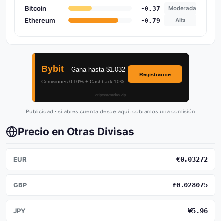
Bitcoin
-0.37
Moderada
Ethereum
-0.79
Alta
Publicidad · si abres cuenta desde aquí, cobramos una comisión
Precio en Otras Divisas
EUR
€0.03272
GBP
£0.028075
JPY
¥5.96