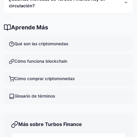
alto riesgo. Te recomendamos investigar a fondo
$0.007270.
circulación?
antes de invertir y nunca invertir más de lo que
puedas permitirte perder.
Actualmente hay 6,620,000,000 TURBOS en
circulación.
Aprende Más
Qué son las criptomonedas
Cómo funciona blockchain
Cómo comprar criptomonedas
Glosario de términos
Más sobre Turbos Finance