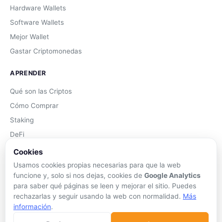
Hardware Wallets
Software Wallets
Mejor Wallet
Gastar Criptomonedas
APRENDER
Qué son las Criptos
Cómo Comprar
Staking
DeFi
Trading
Cookies
Glosario
Usamos cookies propias necesarias para que la web
funcione y, solo si nos dejas, cookies de
Google Analytics
EMPRESA
para saber qué páginas se leen y mejorar el sitio. Puedes
rechazarlas y seguir usando la web con normalidad.
Más
Sobre Nosotros
información
.
Cómo nos financiamos