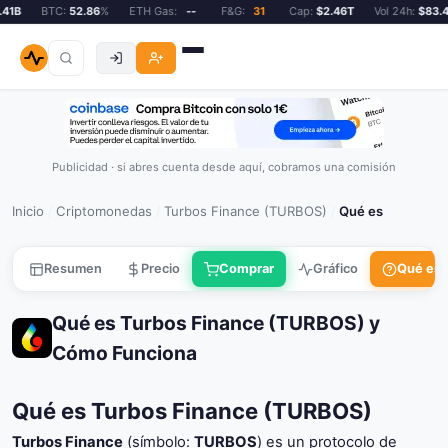
1B
BTC:
52.86
%
ETH Gas:
--
F&G:
31
Cap:
$2.46T
Vol 24h:
$83.41B
Publicidad · si abres cuenta desde aquí, cobramos una comisión
Inicio
Criptomonedas
Turbos Finance (TURBOS)
Qué es
/
/
/
Resumen
Precio
Comprar
Gráfico
Qué es
Qué es Turbos Finance (TURBOS) y
Cómo Funciona
Qué es Turbos Finance (TURBOS)
Turbos Finance
(símbolo:
TURBOS
) es un protocolo de