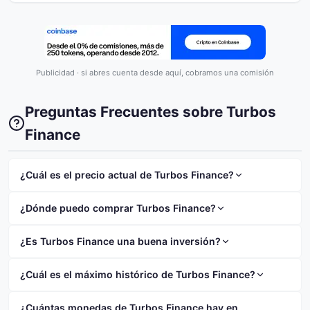
Publicidad · si abres cuenta desde aquí, cobramos una comisión
Preguntas Frecuentes sobre Turbos
Finance
¿Cuál es el precio actual de Turbos Finance?
El precio actual de Turbos Finance (TURBOS) es
¿Dónde puedo comprar Turbos Finance?
$0.000108. El precio ha cambiado un 2.60% en las
últimas 24 horas.
Puedes comprar Turbos Finance en exchanges como
¿Es Turbos Finance una buena inversión?
Binance
,
Coinbase
o
Kraken
. Consulta nuestra
guia
de compra de Turbos Finance
para ver todos los
Turbos Finance tiene una capitalización de mercado
¿Cuál es el máximo histórico de Turbos Finance?
exchanges disponibles.
de $712.45K y ocupa el puesto #3202 en el ranking.
Como toda criptomoneda, es un activo volátil y de
El máximo histórico (ATH) de Turbos Finance fue de
¿Cuántas monedas de Turbos Finance hay en