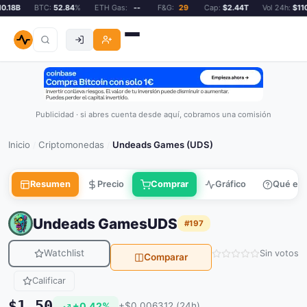
.18B
BTC:
52.84
%
ETH Gas:
--
F&G:
29
Cap:
$2.44T
Vol 24h:
$110.
Publicidad · si abres cuenta desde aquí, cobramos una comisión
Inicio
Criptomonedas
Undeads Games (UDS)
/
/
Resumen
Precio
Comprar
Gráfico
Qué es
Undeads Games
UDS
#197
Watchlist
Sin votos
Comparar
Calificar
$1.50
+0.42%
+$0.006312 (24h)