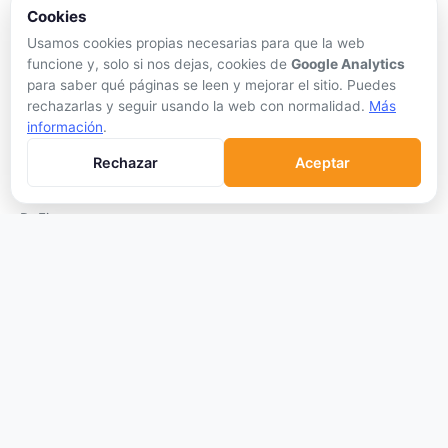
Cookies
Mejor Wallet
Usamos cookies propias necesarias para que la web
Gastar Criptomonedas
funcione y, solo si nos dejas, cookies de
Google Analytics
para saber qué páginas se leen y mejorar el sitio. Puedes
APRENDER
rechazarlas y seguir usando la web con normalidad.
Más
información
.
Qué son las Criptos
Cómo Comprar
Rechazar
Aceptar
Staking
DeFi
Trading
Glosario
EMPRESA
Sobre Nosotros
Cómo nos financiamos
Aviso Legal
Privacidad