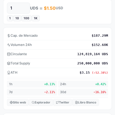
=
UDS
$1.50
USD
Cantidad
1
10
100
1K
Cap. de Mercado
$187.29M
Volumen 24h
$152.68K
Circulante
124,819,164 UDS
Total Supply
250,000,000 UDS
ATH
$3.15
(-52.38%)
1h
+0.13%
24h
+0.42%
7d
-2.11%
30d
-16.16%
Sitio web
Explorador
Twitter
Libro Blanco