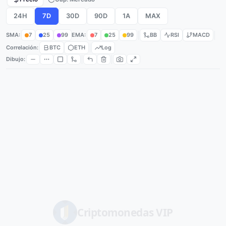
24H
7D
30D
90D
1A
MAX
SMA:
7
25
99
EMA:
7
25
99
BB
RSI
MACD
Correlación:
BTC
ETH
Log
Dibujo:
Criptomonedas
VIP