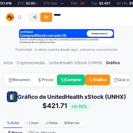
21.61B
BTC:
52.92
%
ETH Gas:
--
F&G:
25
Cap:
$2.45T
Vol 24h:
$12
Publicidad · si abres cuenta desde aquí, cobramos una comisión
Inicio
Criptomonedas
UnitedHealth xStock (UNHX)
Gráfico
/
/
/
Resumen
Precio
Comprar
Gráfico
Qué es
Gráfico de UnitedHealth xStock (UNHX)
$421.71
+0.70%
Area
Línea
Velas
Barras
Precio
Cap. Mercado