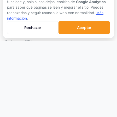
funcione y, solo si nos dejas, cookies de
Google Analytics
Conversor
para saber qué páginas se leen y mejorar el sitio. Puedes
rechazarlas y seguir usando la web con normalidad.
Más
Crypto Scanner
información
.
PLATAFORMAS
Rechazar
Aceptar
Exchanges
Exchanges CEX
Exchanges DEX
Comparar Comisiones
Blockchains
Hardware Wallets
Software Wallets
Mejor Wallet
Gastar Criptomonedas
APRENDER
Qué son las Criptos