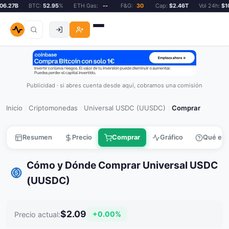
6.27B
BTC:
52.95
%
ETH Gas:
--
F&G:
30
Cap:
$2.46T
Vol 24h:
$106
Publicidad · si abres cuenta desde aquí, cobramos una comisión
Inicio
Criptomonedas
Universal USDC (UUSDC)
Comprar
/
/
/
Resumen
Precio
Comprar
Gráfico
Qué es
Cómo y Dónde Comprar Universal USDC
(UUSDC)
$2.09
+0.00%
Precio actual: