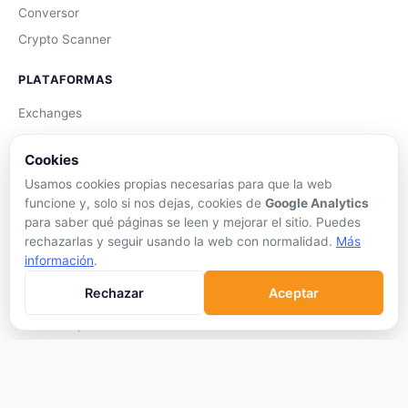
Conversor
Crypto Scanner
PLATAFORMAS
Exchanges
Exchanges CEX
Cookies
Exchanges DEX
Usamos cookies propias necesarias para que la web
Comparar Comisiones
funcione y, solo si nos dejas, cookies de
Google Analytics
Blockchains
para saber qué páginas se leen y mejorar el sitio. Puedes
rechazarlas y seguir usando la web con normalidad.
Más
Hardware Wallets
información
.
Software Wallets
Rechazar
Aceptar
Mejor Wallet
Gastar Criptomonedas
APRENDER
Qué son las Criptos