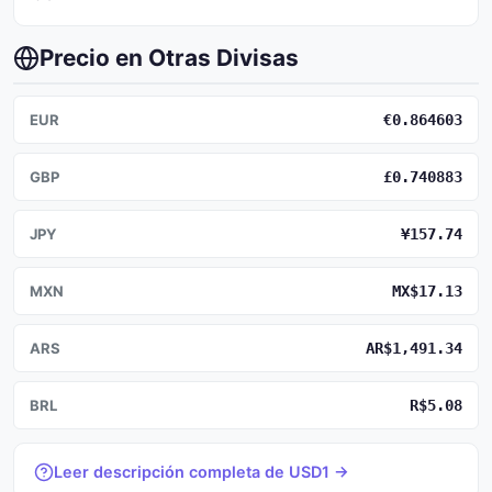
Precio en Otras Divisas
EUR
€0.864603
GBP
£0.740883
JPY
¥157.74
MXN
MX$17.13
ARS
AR$1,491.34
BRL
R$5.08
Leer descripción completa de USD1 →