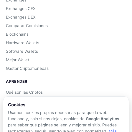
Exchanges CEX
Exchanges DEX
Comparar Comisiones
Blockchains
Hardware Wallets
Software Wallets
Mejor Wallet
Gastar Criptomonedas
APRENDER
Qué son las Criptos
Cómo Comprar
Cookies
Staking
Usamos cookies propias necesarias para que la web
DeFi
funcione y, solo si nos dejas, cookies de
Google Analytics
para saber qué páginas se leen y mejorar el sitio. Puedes
Trading
rechazarlas y seguir usando la web con normalidad.
Más