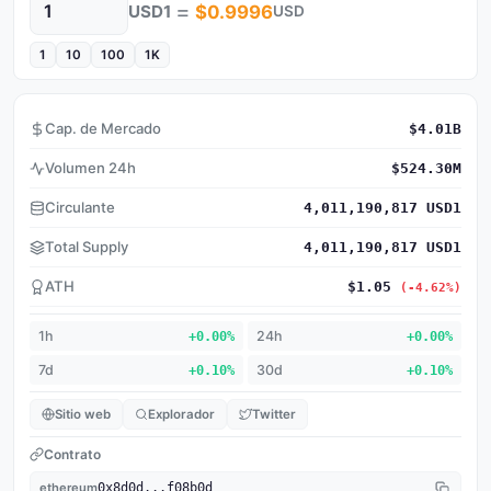
=
USD1
$0.9996
USD
Cantidad
1
10
100
1K
Cap. de Mercado
$4.01B
Volumen 24h
$524.30M
Circulante
4,011,190,817 USD1
Total Supply
4,011,190,817 USD1
ATH
$1.05
(-4.62%)
1h
+0.00%
24h
+0.00%
7d
+0.10%
30d
+0.10%
Sitio web
Explorador
Twitter
Contrato
ethereum
0x8d0d...f08b0d