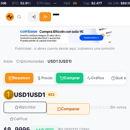
0B
BTC:
52.91
%
ETH Gas:
--
F&G:
30
Cap:
$2.47T
Vol 24h:
$89.10B
Publicidad · si abres cuenta desde aquí, cobramos una comisión
Inicio
Criptomonedas
USD1 (USD1)
/
/
Resumen
Precio
Comprar
Gráfico
Qué es
USD1
USD1
#23
Watchlist
Sin votos
Comparar
Calificar
$0.9996
+0.00%
$0.000121 (24h)