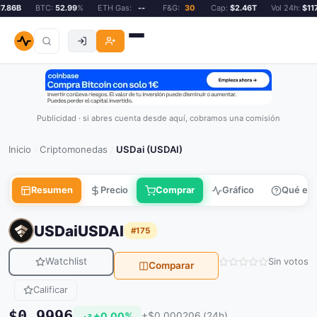
.86B
BTC:
52.99
%
ETH Gas:
--
F&G:
30
Cap:
$2.46T
Vol 24h:
$117.
Publicidad · si abres cuenta desde aquí, cobramos una comisión
Inicio
Criptomonedas
USDai (USDAI)
/
/
Resumen
Precio
Comprar
Gráfico
Qué es
USDai
USDAI
#175
Watchlist
Sin votos
Comparar
Calificar
$0.9996
+0.00%
+$0.000206 (24h)