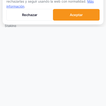
rechazarlas y seguir usando la web con normalidad.
Más
APRENDER
información
.
Qué son las Criptos
Rechazar
Aceptar
Cómo Comprar
Staking
DeFi
Trading
Glosario
EMPRESA
Sobre Nosotros
Cómo nos financiamos
Aviso Legal
Privacidad
Cookies
Términos de Uso