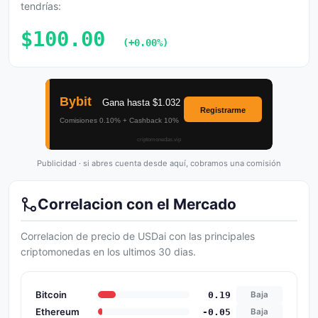
tendrías:
$100.00
(+0.00%)
Publicidad · si abres cuenta desde aquí, cobramos una comisión
Correlacion con el Mercado
Correlacion de precio de USDai con las principales
criptomonedas en los ultimos 30 dias.
Bitcoin
0.19
Baja
Ethereum
-0.05
Baja