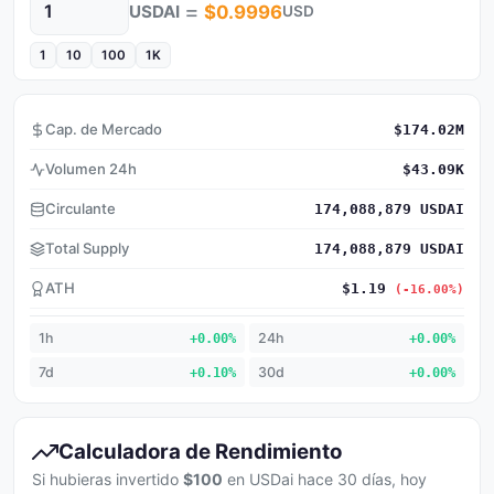
=
USDAI
$0.9996
USD
Cantidad
1
10
100
1K
Cap. de Mercado
$174.02M
Volumen 24h
$43.09K
Circulante
174,088,879 USDAI
Total Supply
174,088,879 USDAI
ATH
$1.19
(-16.00%)
1h
+0.00%
24h
+0.00%
7d
+0.10%
30d
+0.00%
Calculadora de Rendimiento
Si hubieras invertido
$100
en USDai hace 30 días, hoy