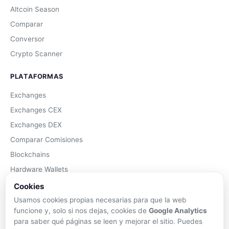
Altcoin Season
Comparar
Conversor
Crypto Scanner
PLATAFORMAS
Exchanges
Exchanges CEX
Exchanges DEX
Comparar Comisiones
Blockchains
Hardware Wallets
Software Wallets
Cookies
Mejor Wallet
Usamos cookies propias necesarias para que la web
funcione y, solo si nos dejas, cookies de
Google Analytics
Gastar Criptomonedas
para saber qué páginas se leen y mejorar el sitio. Puedes