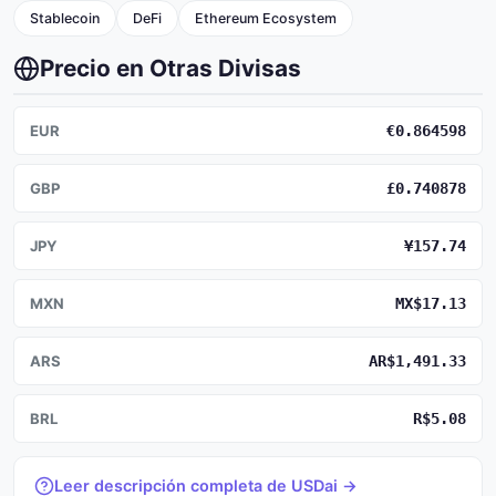
Stablecoin
DeFi
Ethereum Ecosystem
Precio en Otras Divisas
EUR
€0.864598
GBP
£0.740878
JPY
¥157.74
MXN
MX$17.13
ARS
AR$1,491.33
BRL
R$5.08
Leer descripción completa de USDai →