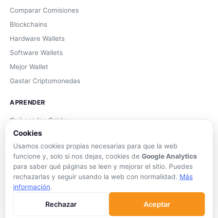
Comparar Comisiones
Blockchains
Hardware Wallets
Software Wallets
Mejor Wallet
Gastar Criptomonedas
APRENDER
Qué son las Criptos
Cookies
Cómo Comprar
Usamos cookies propias necesarias para que la web
Staking
funcione y, solo si nos dejas, cookies de
Google Analytics
DeFi
para saber qué páginas se leen y mejorar el sitio. Puedes
Trading
rechazarlas y seguir usando la web con normalidad.
Más
información
.
Glosario
Rechazar
Aceptar
EMPRESA