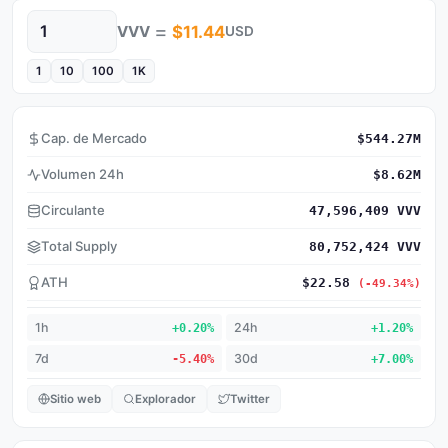
=
VVV
$11.44
USD
Cantidad
1
10
100
1K
Cap. de Mercado
$544.27M
Volumen 24h
$8.62M
Circulante
47,596,409 VVV
Total Supply
80,752,424 VVV
ATH
$22.58
(-49.34%)
1h
+0.20%
24h
+1.20%
7d
-5.40%
30d
+7.00%
Sitio web
Explorador
Twitter