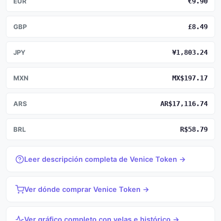
EUR
€9.90
GBP
£8.49
JPY
¥1,803.24
MXN
MX$197.17
ARS
AR$17,116.74
BRL
R$58.79
Leer descripción completa de Venice Token →
Ver dónde comprar Venice Token →
Ver gráfico completo con velas e histórico →