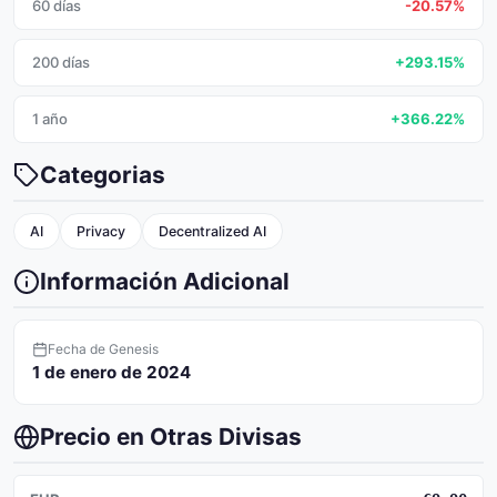
60 días
-20.57%
200 días
+293.15%
1 año
+366.22%
Categorias
AI
Privacy
Decentralized AI
Información Adicional
Fecha de Genesis
1 de enero de 2024
Precio en Otras Divisas