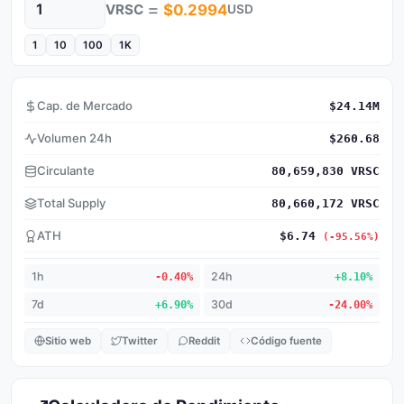
=
VRSC
$0.2994
USD
Cantidad
1
10
100
1K
Cap. de Mercado
$24.14M
Volumen 24h
$260.68
Circulante
80,659,830 VRSC
Total Supply
80,660,172 VRSC
ATH
$6.74
(-95.56%)
1h
-0.40%
24h
+8.10%
7d
+6.90%
30d
-24.00%
Sitio web
Twitter
Reddit
Código fuente