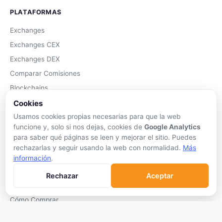
PLATAFORMAS
Exchanges
Exchanges CEX
Exchanges DEX
Comparar Comisiones
Blockchains
Hardware Wallets
Cookies
Usamos cookies propias necesarias para que la web
Software Wallets
funcione y, solo si nos dejas, cookies de
Google Analytics
Mejor Wallet
para saber qué páginas se leen y mejorar el sitio. Puedes
Gastar Criptomonedas
rechazarlas y seguir usando la web con normalidad.
Más
información
.
APRENDER
Rechazar
Aceptar
Qué son las Criptos
Cómo Comprar
Staking