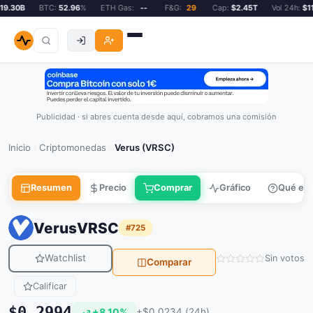
9.30B
BTC:
52.96
%
ETH Gas:
--
F&G:
29
Cap:
$2.45T
Vol 24h:
$119
Publicidad · si abres cuenta desde aquí, cobramos una comisión
Inicio
Criptomonedas
Verus (VRSC)
/
/
Resumen
Precio
Comprar
Gráfico
Qué es
Verus
VRSC
#725
Watchlist
Sin votos
Comparar
Calificar
$0.2994
+8.10%
+$0.0234 (24h)