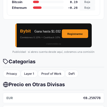
Bitcoin
0.19
Baja
Ethereum
-0.28
Baja
Publicidad · si abres cuenta desde aquí, cobramos una comisión
Categorias
Privacy
Layer 1
Proof of Work
DeFi
Precio en Otras Divisas
EUR
€0.259778