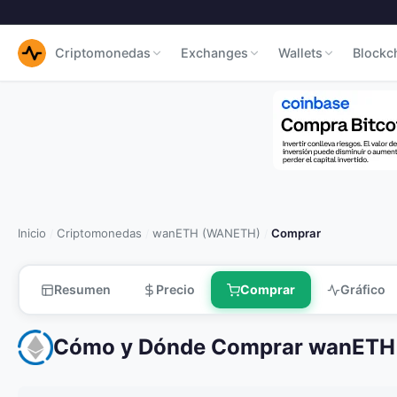
Criptomonedas
Exchanges
Wallets
Blockc
Inicio
Criptomonedas
wanETH (WANETH)
Comprar
/
/
/
Resumen
Precio
Comprar
Gráfico
Cómo y Dónde Comprar wanET