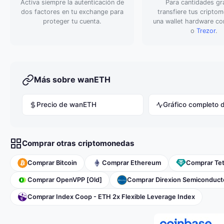
Activa siempre la autenticación de
Para cantidades gr
dos factores en tu exchange para
transfiere tus cripto
proteger tu cuenta.
una wallet hardware 
o
Trezor
.
Más sobre wanETH
Precio de wanETH
Gráfico completo
Comprar otras criptomonedas
Comprar Bitcoin
Comprar Ethereum
Comprar Te
Comprar OpenVPP [Old]
Comprar Direxion Semiconducto
Comprar Index Coop - ETH 2x Flexible Leverage Index