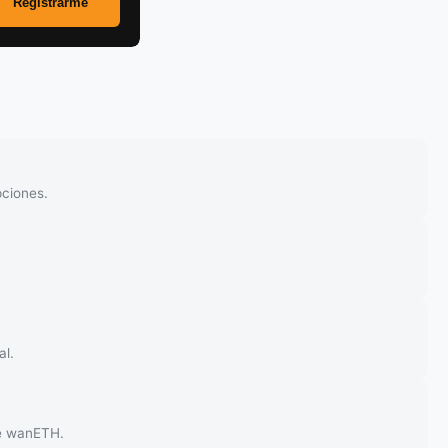
pciones.
al.
de wanETH.