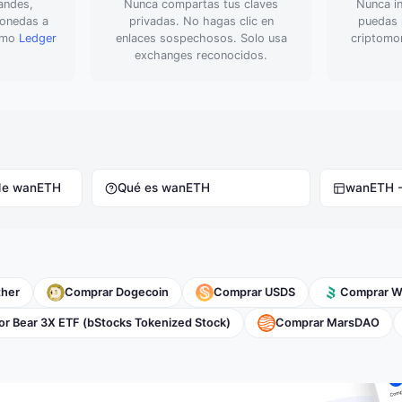
andes,
Nunca compartas tus claves
Nunca in
monedas a
privadas. No hagas clic en
puedas p
como
Ledger
enlaces sospechosos. Solo usa
criptomo
exchanges reconocidos.
 de wanETH
Qué es wanETH
wanETH 
ther
Comprar Dogecoin
Comprar USDS
Comprar W
r Bear 3X ETF (bStocks Tokenized Stock)
Comprar MarsDAO