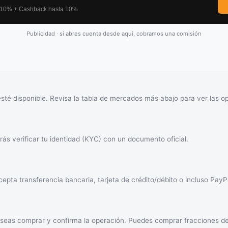
Publicidad · si abres cuenta desde aquí, cobramos una comisión
é disponible. Revisa la tabla de mercados más abajo para ver las o
ás verificar tu identidad (KYC) con un documento oficial.
epta transferencia bancaria, tarjeta de crédito/débito o incluso PayP
eseas comprar y confirma la operación. Puedes comprar fracciones 