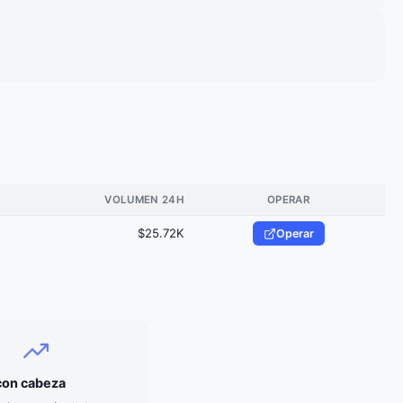
VOLUMEN 24H
OPERAR
$25.72K
Operar
 con cabeza