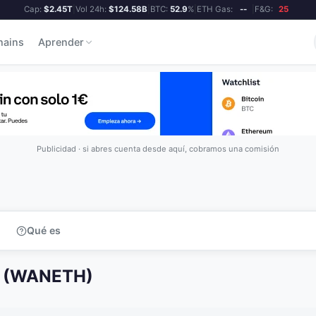
Cap:
$2.45T
|
Vol 24h:
$124.58B
|
BTC:
52.9
%
|
ETH Gas:
--
|
F&G:
25
hains
Aprender
Publicidad · si abres cuenta desde aquí, cobramos una comisión
Qué es
H (WANETH)