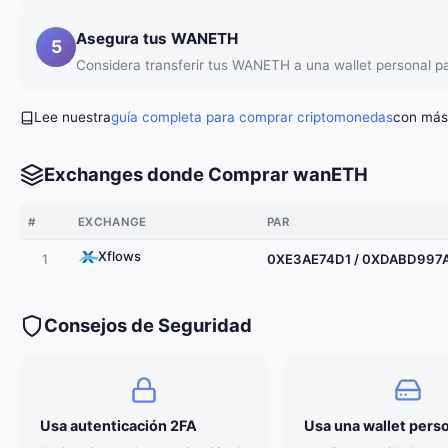
Asegura tus WANETH
5
Considera transferir tus WANETH a una wallet personal p
Lee nuestra
guía completa para comprar criptomonedas
con más 
Exchanges donde Comprar wanETH
#
EXCHANGE
PAR
Xflows
1
0XE3AE74D1 / 0XDABD997
Consejos de Seguridad
Usa autenticación 2FA
Usa una wallet pers