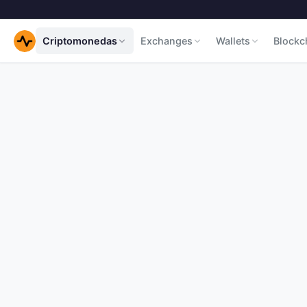
Criptomonedas
Exchanges
Wallets
Blockc