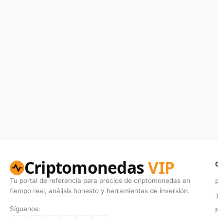
Criptomonedas
VIP
Tu portal de referencia para precios de criptomonedas en
tiempo real, análisis honesto y herramientas de inversión.
Síguenos: