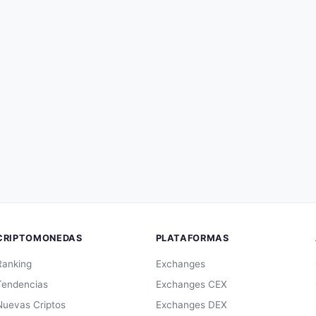
CRIPTOMONEDAS
PLATAFORMAS
Ranking
Exchanges
Tendencias
Exchanges CEX
Nuevas Criptos
Exchanges DEX