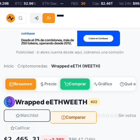
29B
BTC:
52.96
%
ETH Gas:
--
F&G:
30
Cap:
$2.46T
Vol 24h:
$99.2
Publicidad · si abres cuenta desde aquí, cobramos una comisión
Inicio
Criptomonedas
Wrapped eETH (WEETH)
/
/
Resumen
Precio
Comprar
Gráfico
Qué es
Wrapped eETH
WEETH
#22
Watchlist
Sin votos
Comparar
Calificar
$2,465.31
-3.39%
$86.47 (24h)