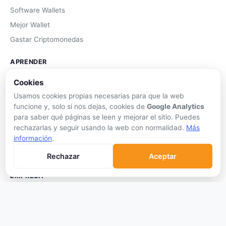
Software Wallets
Mejor Wallet
Gastar Criptomonedas
APRENDER
Qué son las Criptos
Cookies
Cómo Comprar
Usamos cookies propias necesarias para que la web
funcione y, solo si nos dejas, cookies de
Google Analytics
Staking
para saber qué páginas se leen y mejorar el sitio. Puedes
DeFi
rechazarlas y seguir usando la web con normalidad.
Más
información
.
Trading
Glosario
Rechazar
Aceptar
EMPRESA
Sobre Nosotros
Cómo nos financiamos
Aviso Legal