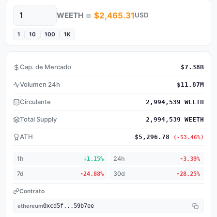
=
WEETH
$2,465.31
USD
Cantidad
1
10
100
1K
Cap. de Mercado
$7.38B
Volumen 24h
$11.87M
Circulante
2,994,539 WEETH
Total Supply
2,994,539 WEETH
ATH
$5,296.78
(-53.46%)
1h
+1.15%
24h
-3.39%
7d
-24.88%
30d
-28.25%
Contrato
ethereum
0xcd5f...59b7ee