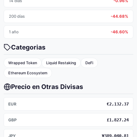
14 días
-0.96%
200 días
-44.68%
1 año
-46.60%
Categorias
Wrapped Token
Liquid Restaking
DeFi
Ethereum Ecosystem
Precio en Otras Divisas
EUR
€2,132.37
GBP
£1,827.24
JPY
¥389,040.81