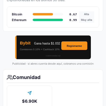
Bitcoin
0.67
Alta
Ethereum
0.99
Muy alta
Publicidad · si abres cuenta desde aquí, cobramos una comisión
Comunidad
$6.90K