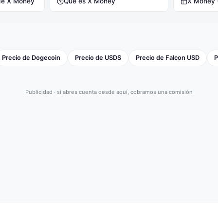
de X Money
Qué es X Money
X Money 
Precio de Dogecoin
Precio de USDS
Precio de Falcon USD
P
Publicidad · si abres cuenta desde aquí, cobramos una comisión