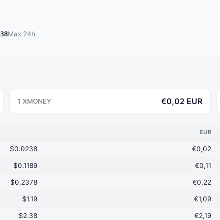
38
Max 24h
€0,02 EUR
1 XMONEY
EUR
$0.0238
€0,02
$0.1189
€0,11
$0.2378
€0,22
$1.19
€1,09
$2.38
€2,19