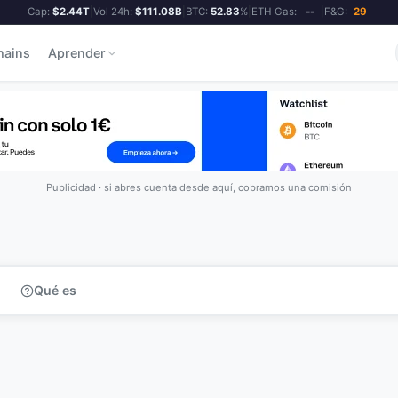
Cap:
$2.44T
|
Vol 24h:
$111.08B
|
BTC:
52.83
%
|
ETH Gas:
--
|
F&G:
29
hains
Aprender
Publicidad · si abres cuenta desde aquí, cobramos una comisión
Qué es