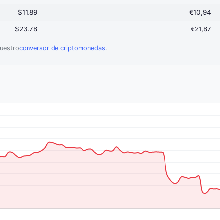
$11.89
€10,94
$23.78
€21,87
uestro
conversor de criptomonedas
.