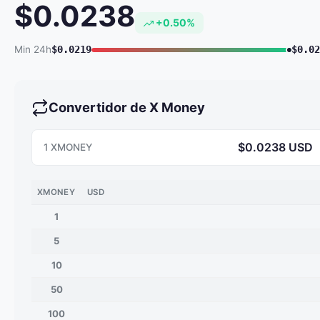
$0.0238
+0.50%
Min 24h
$0.0219
$0.02
Convertidor de X Money
$0.0238 USD
1 XMONEY
XMONEY
USD
1
5
10
50
100