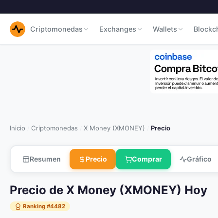
Criptomonedas
Exchanges
Wallets
Blockc
Inicio
Criptomonedas
X Money (XMONEY)
Precio
/
/
/
Resumen
Precio
Comprar
Gráfico
Precio de X Money (XMONEY) Hoy
Ranking #4482